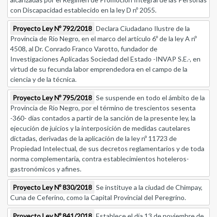
con Discapacidad establecido en la ley D nº 2055.
Proyecto Ley Nº 792/2018
Declara Ciudadano Ilustre de la
Provincia de Río Negro, en el marco del artículo 6º de la ley A nº
4508, al Dr. Conrado Franco Varotto, fundador de
Investigaciones Aplicadas Sociedad del Estado -INVAP S.E.-, en
virtud de su fecunda labor emprendedora en el campo de la
ciencia y de la técnica.
Proyecto Ley Nº 795/2018
Se suspende en todo el ámbito de la
Provincia de Río Negro, por el término de trescientos sesenta
-360- días contados a partir de la sanción de la presente ley, la
ejecución de juicios y la interposición de medidas cautelares
dictadas, derivadas de la aplicación de la ley nº 11723 de
Propiedad Intelectual, de sus decretos reglamentarios y de toda
norma complementaria, contra establecimientos hoteleros-
gastronómicos y afines.
Proyecto Ley Nº 830/2018
Se instituye a la ciudad de Chimpay,
Cuna de Ceferino, como la Capital Provincial del Peregrino.
Proyecto Ley Nº 841/2018
Establece el día 13 de noviembre de