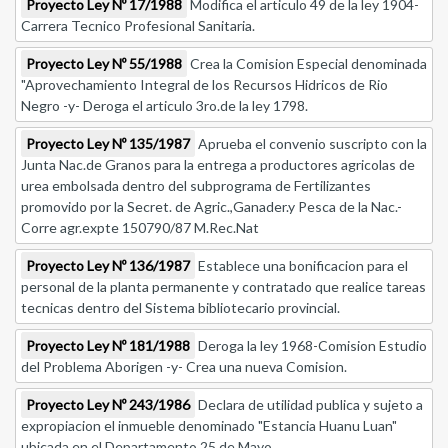
Proyecto Ley Nº 17/1988
Modifica el articulo 49 de la ley 1904-
Carrera Tecnico Profesional Sanitaria.
Proyecto Ley Nº 55/1988
Crea la Comision Especial denominada
"Aprovechamiento Integral de los Recursos Hidricos de Rio
Negro -y- Deroga el articulo 3ro.de la ley 1798.
Proyecto Ley Nº 135/1987
Aprueba el convenio suscripto con la
Junta Nac.de Granos para la entrega a productores agricolas de
urea embolsada dentro del subprograma de Fertilizantes
promovido por la Secret. de Agric.,Ganader.y Pesca de la Nac.-
Corre agr.expte 150790/87 M.Rec.Nat
Proyecto Ley Nº 136/1987
Establece una bonificacion para el
personal de la planta permanente y contratado que realice tareas
tecnicas dentro del Sistema bibliotecario provincial.
Proyecto Ley Nº 181/1988
Deroga la ley 1968-Comision Estudio
del Problema Aborigen -y- Crea una nueva Comision.
Proyecto Ley Nº 243/1986
Declara de utilidad publica y sujeto a
expropiacion el inmueble denominado "Estancia Huanu Luan"
ubicada en el Departamento 25 de Mayo.