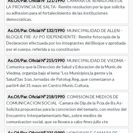
As.Of./Par. Oficial Nº 121/1990
CAMARA DE SENADORES DE
LA PROVINCIA DE SALTA- Remite resolucion por la que solicita
su adhesion para el fortalecimiento de las instituciones
democraticas.
As.Of./Par. Oficial Nº 132/1990
MUNICIPALIDAD DE ALLEN -
BLOQUE FRE-JU-PO IDEPENDIENTE- Remite fotocopia de la
Declaracion efectuada por los integrantes del Bloque y aprobada
por el cuerpo, referida a su constitucion
As.Of./Par. Oficial Nº 215/1990
MUNICIPALIDAD DE VIEDMA -
Comunica que la Direccion de Salud y Educacion de la Munic.de
Viedma, organiza bajo el lema "Los Municipios,la gente y la
Salud",las 1ras.Jornadas de Patolog.Reg.,que comenzaron a
partir4 del 31 mayo en Centro Munic.Cultura.
As.Of./Par. Oficial Nº 218/1990
COMISION DE MEDIOS DE
COMUNICACION SOCIAL -Camara de Dip.de la Pcia.de Bs.As-
Solicita propuestas para la concrecion del temario, con motivo del
Encuentro Interparlamentario Nac.,sobre medios de
comunicacion social, que se llevara a cabo fines julio cte
As.Of./Par. Oficial Nº 221/1990
HONORABLE CAMARA DE