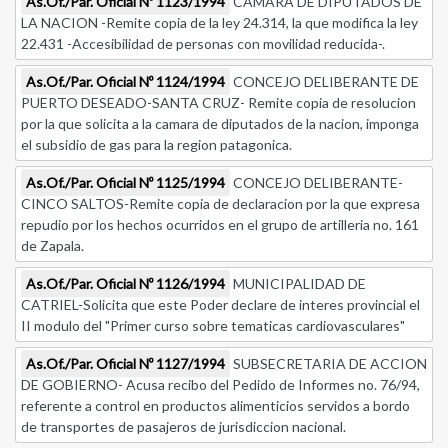
As.Of./Par. Oficial Nº 1123/1994
CAMARA DE DIPUTADOS DE
LA NACION -Remite copia de la ley 24.314, la que modifica la ley
22.431 -Accesibilidad de personas con movilidad reducida-.
As.Of./Par. Oficial Nº 1124/1994
CONCEJO DELIBERANTE DE
PUERTO DESEADO-SANTA CRUZ- Remite copia de resolucion
por la que solicita a la camara de diputados de la nacion, imponga
el subsidio de gas para la region patagonica.
As.Of./Par. Oficial Nº 1125/1994
CONCEJO DELIBERANTE-
CINCO SALTOS-Remite copia de declaracion por la que expresa
repudio por los hechos ocurridos en el grupo de artilleria no. 161
de Zapala.
As.Of./Par. Oficial Nº 1126/1994
MUNICIPALIDAD DE
CATRIEL-Solicita que este Poder declare de interes provincial el
II modulo del "Primer curso sobre tematicas cardiovasculares"
As.Of./Par. Oficial Nº 1127/1994
SUBSECRETARIA DE ACCION
DE GOBIERNO- Acusa recibo del Pedido de Informes no. 76/94,
referente a control en productos alimenticios servidos a bordo
de transportes de pasajeros de jurisdiccion nacional.