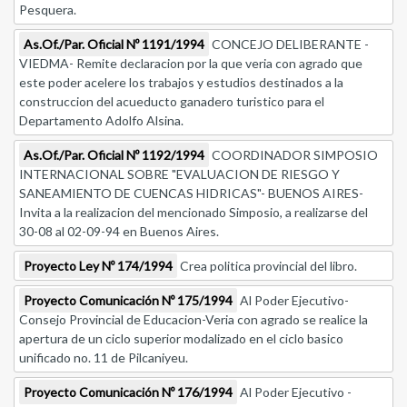
Pesquera.
As.Of./Par. Oficial Nº 1191/1994
CONCEJO DELIBERANTE -
VIEDMA- Remite declaracion por la que veria con agrado que
este poder acelere los trabajos y estudios destinados a la
construccion del acueducto ganadero turistico para el
Departamento Adolfo Alsina.
As.Of./Par. Oficial Nº 1192/1994
COORDINADOR SIMPOSIO
INTERNACIONAL SOBRE "EVALUACION DE RIESGO Y
SANEAMIENTO DE CUENCAS HIDRICAS"- BUENOS AIRES-
Invita a la realizacion del mencionado Simposio, a realizarse del
30-08 al 02-09-94 en Buenos Aires.
Proyecto Ley Nº 174/1994
Crea politica provincial del libro.
Proyecto Comunicación Nº 175/1994
Al Poder Ejecutivo-
Consejo Provincial de Educacion-Veria con agrado se realice la
apertura de un ciclo superior modalizado en el ciclo basico
unificado no. 11 de Pilcaniyeu.
Proyecto Comunicación Nº 176/1994
Al Poder Ejecutivo -