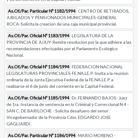
As.Of./Par. Particular Nº 1182/1994
CENTRO DE RETIRADOS,
JUBILADOS Y PENSIONADOS MUNICIPALES-GENERAL
ROCA-Solicita la creacion de una caja municipal provincial.
As.Of./Par. Oficial Nº 1183/1994
LEGISLATURA DE LA
PROVINCIA DE JUJUY-Remite resolucion por la que adhiere a las
recomendaciones efectuadas por el Parlamento Ecologico
Nacional.
As.Of./Par. Oficial Nº 1184/1994
FEDERACION NACIONAL
LEGISLATURAS PROVINCIALES-FE.NA.LE.P.-Invita a la reunion
ordinaria de la Junta Ejecutiva Federal de la FE.NA.LE.P. a
realizarse el 6 de junio del corriente en la Capital Federal.
As.Of./Par. Oficial Nº 1185/1994
Dr. FERNANDO BAJOS- Juez
de 1ra. Instancia de sentencia en lo Criminal y Correccional N 4 -
SAN C. DE BARILOCHE - Solicita desafuero del senor
Vicegobernador de la Provincia Cdor. EDGARDO JOSE
GAGLIARDI.
As.Of./Par. Particular Nº 1186/1994
MARIO MORENO -