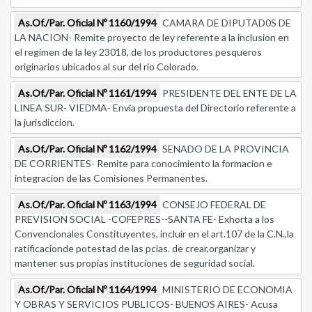
As.Of./Par. Oficial Nº 1160/1994
CAMARA DE DIPUTAD0S DE
LA NACION- Remite proyecto de ley referente a la inclusion en
el regimen de la ley 23018, de los productores pesqueros
originarios ubicados al sur del rio Colorado.
As.Of./Par. Oficial Nº 1161/1994
PRESIDENTE DEL ENTE DE LA
LINEA SUR- VIEDMA- Envia propuesta del Directorio referente a
la jurisdiccion.
As.Of./Par. Oficial Nº 1162/1994
SENADO DE LA PROVINCIA
DE CORRIENTES- Remite para conocimiento la formacion e
integracion de las Comisiones Permanentes.
As.Of./Par. Oficial Nº 1163/1994
CONSEJO FEDERAL DE
PREVISION SOCIAL -COFEPRES--SANTA FE- Exhorta a los
Convencionales Constituyentes, incluir en el art.107 de la C.N.,la
ratificacionde potestad de las pcias. de crear,organizar y
mantener sus propias instituciones de seguridad social.
As.Of./Par. Oficial Nº 1164/1994
MINISTERIO DE ECONOMIA
Y OBRAS Y SERVICIOS PUBLICOS- BUENOS AIRES- Acusa