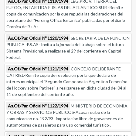
As.Of./Par. Oficial Nº 1119/1994
LEG.PROV. TIERRA DEL
FUEGO, ENTARTIDA E ISLAS DEL ATLANTICO SUR -Remite
copia de comunicacion por la que repudia las declaraciones del
secretario del "Foreing Office Britanico" publicadas por el diario
Cronica de Bs.As.
As.Of./Par. Oficial Nº 1120/1994
SECRETARIA DE LA FUNCION
PUBLICA -BS.AS- Invita a la jornada del trabajo sobre el futuro
Sistema Previsional, a realizarse el 29 del corriente en Capital
Federal.
As.Of./Par. Oficial Nº 1121/1994
CONCEJO DELIBERANTE-
CATRIEL-Remite copia de resolucion por la que declara de
interes municipal el "Segundo Campeonato Argentino Femenino
de Hockey sobre Patines", a realizarese en dicha ciudad del 04 al
11 de septiembre del corriente año.
As.Of./Par. Oficial Nº 1122/1994
MINISTERIO DE ECONOMIA
Y OBRAS Y SERVICIOS PUBLICOS-Acusa recibo de la
comunicacion no. 192/93 -importacion libre de gravamenes de
automotores de pasajeros para uso comercial turistico-.