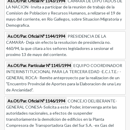
As.Of./Par. Oficial Nº 1143/1994
CAMARA DE DIPUTADOS DE
LA NACION -Invita a participar de la reunion de trabajo de la
Comision de Poblacion y Recursos Humanos, a relizarse el 19 de
mayo del corriente, en Rio Gallegos, sobre Situacion Migratoria y
Demografica.
As.Of./Par. Oficial Nº 1144/1994
PRESIDENCIA DE LA
CAMARA- Deja sin efecto la resolucion de presidencia no.
460/94, la que citara a los señores legisladores a sesionar el
proximo 13 de mayo del corriente.
As.Of./Par. Particular Nº 1145/1994
EQUIPO COORDINADOR
INTERINSTITUCIONAL PARA LA TERCERA EDAD -E.C.I.T.E.- -
GENERAL ROCA- Remite anteproyecto par la realizacion de un
"Encuentro Provincial de Aportes para la Elaboracion de una Ley
de Ancianidad".
As.Of./Par. Oficial Nº 1146/1994
CONCEJO DELIBERANTE-
GENERAL CONESA-Solicita a este Poder, intervenga ante las
autoridades nacionales, a efectos de suspender
transitoriamente la demolicion de edificios en la Planta
Compresora de Transportadora Gas del Sur S.A. -ex Gas del