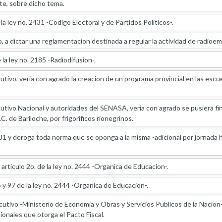
e, sobre dicho tema.
 la ley no. 2431 -Codigo Electoral y de Partidos Politicos-.
o, a dictar una reglamentacion destinada a regular la actividad de radioe
 la ley no. 2185 -Radiodifusion-.
utivo, veria con agrado la creacion de un programa provincial en las escu
utivo Nacional y autoridades del SENASA, veria con agrado se pusiera fin
 de Bariloche, por frigorificos rionegrinos.
31 y deroga toda norma que se oponga a la misma -adicional por jornada h
 articulo 2o. de la ley no. 2444 -Organica de Educacion-.
5 y 97 de la ley no. 2444 -Organica de Educacion-.
utivo -Ministerio de Economia y Obras y Servicios Publicos de la Nacion-
ionales que otorga el Pacto Fiscal.