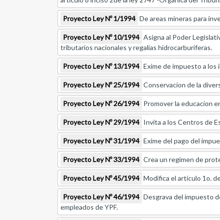
Proyecto Ley Nº 1/1994
De areas mineras para inve
Proyecto Ley Nº 10/1994
Asigna al Poder Legislati
tributarios nacionales y regalias hidrocarburiferas.
Proyecto Ley Nº 13/1994
Exime de impuesto a los i
Proyecto Ley Nº 25/1994
Conservacion de la diversi
Proyecto Ley Nº 26/1994
Promover la educacion en 
Proyecto Ley Nº 29/1994
Invita a los Centros de E
Proyecto Ley Nº 31/1994
Exime del pago del impues
Proyecto Ley Nº 33/1994
Crea un regimen de protec
Proyecto Ley Nº 45/1994
Modifica el articulo 1o. d
Proyecto Ley Nº 46/1994
Desgrava del impuesto de 
empleados de YPF.