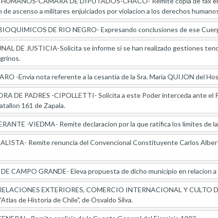
ANOS-CAMARA DE DIPUTADOS-CHACO- Remite copia de fax enviados al
 de ascenso a militares enjuiciados por violacion a los derechos humanos
OQUIMICOS DE RIO NEGRO- Expresando conclusiones de ese Cuerpo, en 
 DE JUSTICIA-Solicita se informe si se han realizado gestiones tendien
grinos.
 -Envia nota referente a la cesantia de la Sra. Maria QUIJON del Hospi
E PADRES -CIPOLLETTI- Solicita a este Poder interceda ante el Presi
atallon 161 de Zapala.
TE -VIEDMA- Remite declaracion por la que ratifica los limites de 
STA- Remite renuncia del Convencional Constituyente Carlos Alberto
 CAMPO GRANDE- Eleva propuesta de dicho municipio en relacion a su
ELACIONES EXTERIORES, COMERCIO INTERNACIONAL Y CULTO DE LA
Atlas de Historia de Chile", de Osvaldo Silva.