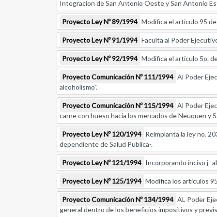
Integracion de San Antonio Oeste y San Antonio Est
Proyecto Ley Nº 89/1994
Modifica el articulo 95 de
Proyecto Ley Nº 91/1994
Faculta al Poder Ejecutiv
Proyecto Ley Nº 92/1994
Modifica el articulo 5o. de
Proyecto Comunicación Nº 111/1994
Al Poder Ejec
alcoholismo".
Proyecto Comunicación Nº 115/1994
Al Poder Ejec
carne con hueso hacia los mercados de Neuquen y S.C.
Proyecto Ley Nº 120/1994
Reimplanta la ley no. 20
dependiente de Salud Publica-.
Proyecto Ley Nº 121/1994
Incorporando inciso j- al
Proyecto Ley Nº 125/1994
Modifica los articulos 9
Proyecto Comunicación Nº 134/1994
AL Poder Ejec
general dentro de los beneficios impositivos y previs