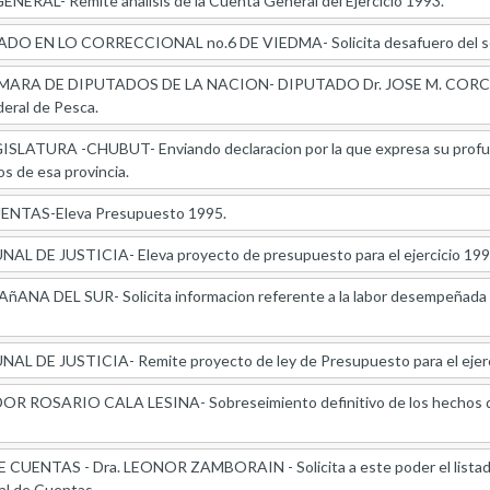
AL- Remite analisis de la Cuenta General del Ejercicio 1993.
O EN LO CORRECCIONAL no.6 DE VIEDMA- Solicita desafuero del seño
RA DE DIPUTADOS DE LA NACION- DIPUTADO Dr. JOSE M. CORCHU
eral de Pesca.
TURA -CHUBUT- Enviando declaracion por la que expresa su profundo
s de esa provincia.
NTAS-Eleva Presupuesto 1995.
L DE JUSTICIA- Eleva proyecto de presupuesto para el ejercicio 199
ANA DEL SUR- Solicita informacion referente a la labor desempeñada po
L DE JUSTICIA- Remite proyecto de ley de Presupuesto para el ejerc
 ROSARIO CALA LESINA- Sobreseimiento definitivo de los hechos que 
CUENTAS - Dra. LEONOR ZAMBORAIN - Solicita a este poder el listado d
al de Cuentas -.