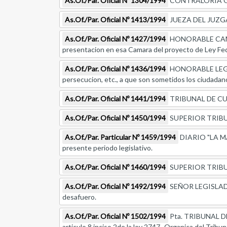
As.Of./Par. Oficial Nº 1304/1994
CONTRALORIA GENER
As.Of./Par. Oficial Nº 1413/1994
JUEZA DEL JUZGAD
As.Of./Par. Oficial Nº 1427/1994
HONORABLE CAMA
presentacion en esa Camara del proyecto de Ley Fed
As.Of./Par. Oficial Nº 1436/1994
HONORABLE LEGISLA
persecucion, etc., a que son sometidos los ciudadano
As.Of./Par. Oficial Nº 1441/1994
TRIBUNAL DE CUE
As.Of./Par. Oficial Nº 1450/1994
SUPERIOR TRIBUNA
As.Of./Par. Particular Nº 1459/1994
DIARIO "LA MAñ
presente periodo legislativo.
As.Of./Par. Oficial Nº 1460/1994
SUPERIOR TRIBUNA
As.Of./Par. Oficial Nº 1492/1994
SEÑOR LEGISLADOR
desafuero.
As.Of./Par. Oficial Nº 1502/1994
Pta. TRIBUNAL DE 
articulo 8 inciso 2de la ley 2747 -Organica del Tribun