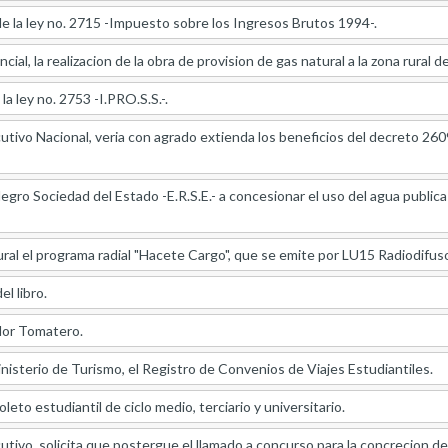
 de la ley no. 2715 -Impuesto sobre los Ingresos Brutos 1994-.
cial, la realizacion de la obra de provision de gas natural a la zona rural 
la ley no. 2753 -I.PRO.S.S.-.
utivo Nacional, veria con agrado extienda los beneficios del decreto 260
egro Sociedad del Estado -E.R.S.E.- a concesionar el uso del agua public
ral el programa radial "Hacete Cargo", que se emite por LU15 Radiodifus
el libro.
or Tomatero.
nisterio de Turismo, el Registro de Convenios de Viajes Estudiantiles.
oleto estudiantil de ciclo medio, terciario y universitario.
utivo, solicita que postergue el llamado a concurso para la concrecion 