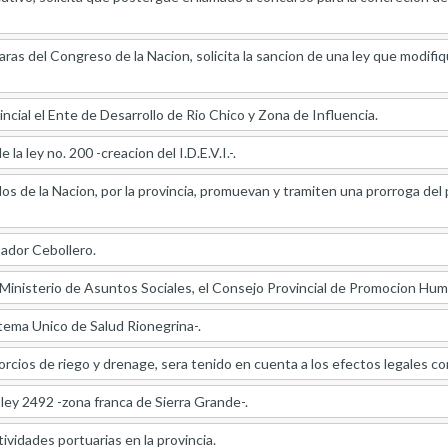
as del Congreso de la Nacion, solicita la sancion de una ley que modifiq
ncial el Ente de Desarrollo de Rio Chico y Zona de Influencia.
e la ley no. 200 -creacion del I.D.E.V.I.-.
os de la Nacion, por la provincia, promuevan y tramiten una prorroga del 
dor Cebollero.
 Ministerio de Asuntos Sociales, el Consejo Provincial de Promocion Huma
tema Unico de Salud Rionegrina-.
orcios de riego y drenage, sera tenido en cuenta a los efectos legales c
a ley 2492 -zona franca de Sierra Grande-.
ividades portuarias en la provincia.