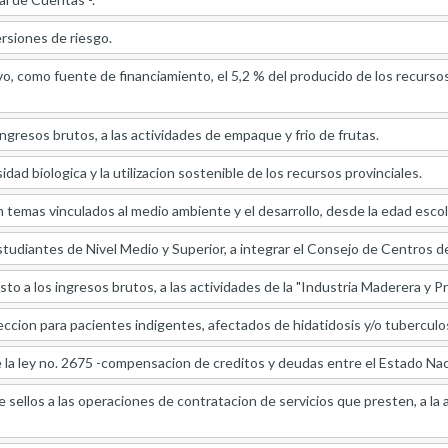
rsiones de riesgo.
vo, como fuente de financiamiento, el 5,2 % del producido de los recursos
ngresos brutos, a las actividades de empaque y frio de frutas.
dad biologica y la utilizacion sostenible de los recursos provinciales.
temas vinculados al medio ambiente y el desarrollo, desde la edad escola
studiantes de Nivel Medio y Superior, a integrar el Consejo de Centros d
to a los ingresos brutos, a las actividades de la "Industria Maderera y P
cion para pacientes indigentes, afectados de hidatidosis y/o tuberculos
e la ley no. 2675 -compensacion de creditos y deudas entre el Estado Nacio
sellos a las operaciones de contratacion de servicios que presten, a la