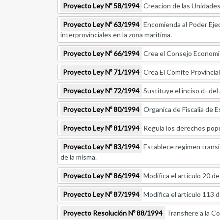
Proyecto Ley Nº 58/1994
Creacion de las Unidades
Proyecto Ley Nº 63/1994
Encomienda al Poder Ejecu
interprovinciales en la zona maritima.
Proyecto Ley Nº 66/1994
Crea el Consejo Economic
Proyecto Ley Nº 71/1994
Crea El Comite Provincial
Proyecto Ley Nº 72/1994
Sustituye el inciso d- del 
Proyecto Ley Nº 80/1994
Organica de Fiscalia de E
Proyecto Ley Nº 81/1994
Regula los derechos popula
Proyecto Ley Nº 83/1994
Establece regimen transit
de la misma.
Proyecto Ley Nº 86/1994
Modifica el articulo 20 de
Proyecto Ley Nº 87/1994
Modifica el articulo 113 d
Proyecto Resolución Nº 88/1994
Transfiere a la C