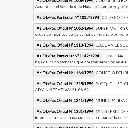
As.Of./Par. Oficial Nº 1009/1994
COM.DERECHOS HUM
Acuerdos del Senado de la Nac., solicitando negacion
As.Of./Par. Particular Nº 1033/1994
COLEGIO DE BI
As.Of./Par. Oficial Nº 1062/1994
SUPERIOR TRIBUNAL
ejidos colindantes de las comunas y municipios rione
As.Of./Par. Oficial Nº 1118/1994
LEG. DANIEL SOLARO
As.Of./Par. Particular Nº 1142/1994
COORDINADORA D
baja de los conscriptos que prestan servicios en el B
As.Of./Par. Oficial Nº 1166/1994
CONCEJO DELIBERAN
As.Of./Par. Oficial Nº 1225/1994
BLOQUE JUSTICIALI
ADMINISTRATIVA: 21-06-94-
As.Of./Par. Oficial Nº 1241/1994
MUNICIPALIDAD DE
As.Of./Par. Oficial Nº 1281/1994
MINISTERIO DE R
informacion relacionada con el mapa aparecido en el "