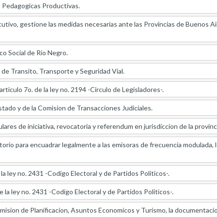
 Pedagogicas Productivas.
tivo, gestione las medidas necesarias ante las Provincias de Buenos Air
o Social de Rio Negro.
 de Transito, Transporte y Seguridad Vial.
articulo 7o. de la ley no. 2194 -Circulo de Legisladores-.
stado y de la Comision de Transacciones Judiciales.
res de iniciativa, revocatoria y referendum en jurisdiccion de la provinc
orio para encuadrar legalmente a las emisoras de frecuencia modulada, lo
 la ley no. 2431 -Codigo Electoral y de Partidos Politicos-.
e la ley no. 2431 -Codigo Electoral y de Partidos Politicos-.
omision de Planificacion, Asuntos Economicos y Turismo, la documentacio