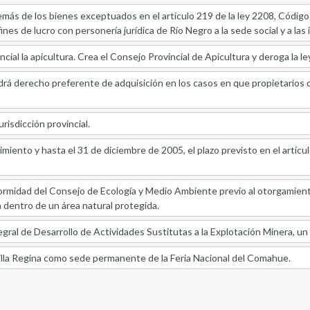
más de los bienes exceptuados en el artículo 219 de la ley 2208, Código 
ines de lucro con personería jurídica de Río Negro a la sede social y a las
cial la apicultura. Crea el Consejo Provincial de Apicultura y deroga la le
ndrá derecho preferente de adquisición en los casos en que propietarios
risdicción provincial.
iento y hasta el 31 de diciembre de 2005, el plazo previsto en el artículo
ormidad del Consejo de Ecología y Medio Ambiente previo al otorgamien
dentro de un área natural protegida.
ral de Desarrollo de Actividades Sustitutas a la Explotación Minera, un
Villa Regina como sede permanente de la Feria Nacional del Comahue.