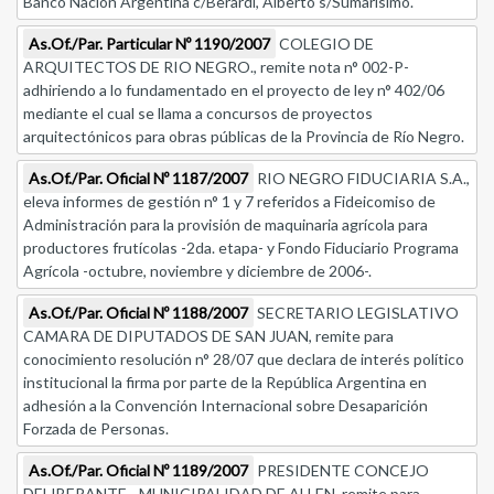
Banco Nación Argentina c/Berardi, Alberto s/Sumarísimo.
As.Of./Par. Particular Nº 1190/2007
COLEGIO DE
ARQUITECTOS DE RIO NEGRO., remite nota n° 002-P-
adhiriendo a lo fundamentado en el proyecto de ley n° 402/06
mediante el cual se llama a concursos de proyectos
arquitectónicos para obras públicas de la Provincia de Río Negro.
As.Of./Par. Oficial Nº 1187/2007
RIO NEGRO FIDUCIARIA S.A.,
eleva informes de gestión n° 1 y 7 referidos a Fideicomiso de
Administración para la provisión de maquinaria agrícola para
productores frutícolas -2da. etapa- y Fondo Fiduciario Programa
Agrícola -octubre, noviembre y diciembre de 2006-.
As.Of./Par. Oficial Nº 1188/2007
SECRETARIO LEGISLATIVO
CAMARA DE DIPUTADOS DE SAN JUAN, remite para
conocimiento resolución n° 28/07 que declara de interés político
institucional la firma por parte de la República Argentina en
adhesión a la Convención Internacional sobre Desaparición
Forzada de Personas.
As.Of./Par. Oficial Nº 1189/2007
PRESIDENTE CONCEJO
DELIBERANTE - MUNICIPALIDAD DE ALLEN, remite para