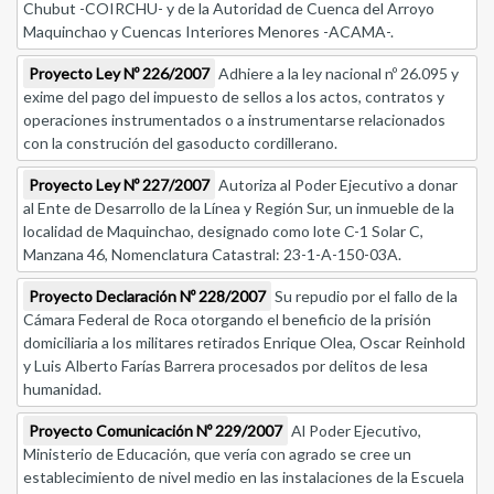
Chubut -COIRCHU- y de la Autoridad de Cuenca del Arroyo
Maquinchao y Cuencas Interiores Menores -ACAMA-.
Proyecto Ley Nº 226/2007
Adhiere a la ley nacional nº 26.095 y
exime del pago del impuesto de sellos a los actos, contratos y
operaciones instrumentados o a instrumentarse relacionados
con la construción del gasoducto cordillerano.
Proyecto Ley Nº 227/2007
Autoriza al Poder Ejecutivo a donar
al Ente de Desarrollo de la Línea y Región Sur, un inmueble de la
localidad de Maquinchao, designado como lote C-1 Solar C,
Manzana 46, Nomenclatura Catastral: 23-1-A-150-03A.
Proyecto Declaración Nº 228/2007
Su repudio por el fallo de la
Cámara Federal de Roca otorgando el beneficio de la prisión
domiciliaria a los militares retirados Enrique Olea, Oscar Reinhold
y Luis Alberto Farías Barrera procesados por delitos de lesa
humanidad.
Proyecto Comunicación Nº 229/2007
Al Poder Ejecutivo,
Ministerio de Educación, que vería con agrado se cree un
establecimiento de nivel medio en las instalaciones de la Escuela