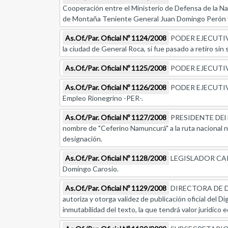
Cooperación entre el Ministerio de Defensa de la Naci
de Montaña Teniente General Juan Domingo Perón y 
As.Of./Par. Oficial Nº 1124/2008
PODER EJECUTIVO, 
la ciudad de General Roca, si fue pasado a retiro sin 
As.Of./Par. Oficial Nº 1125/2008
PODER EJECUTIVO, 
As.Of./Par. Oficial Nº 1126/2008
PODER EJECUTIVO, 
Empleo Rionegrino -PER-.
As.Of./Par. Oficial Nº 1127/2008
PRESIDENTE DEl DI
nombre de "Ceferino Namuncurá" a la ruta nacional n
designación.
As.Of./Par. Oficial Nº 1128/2008
LEGISLADOR CARLOS
Domingo Carosio.
As.Of./Par. Oficial Nº 1129/2008
DIRECTORA DE DE
autoriza y otorga validez de publicación oficial del 
inmutabilidad del texto, la que tendrá valor juridico e