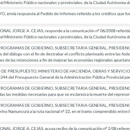
del Ministerio Público nacionales y provinciales, de la Ciudad Autónoma 
envía respuesta al Pedido de Informes referido a los créditos que fu
 JORGE A. CEJAS, responde a la comunicación n° 06/2008 referida a l
del Ministerio Público nacionales y provinciales, de la Ciudad Autónoma 
OGRAMAS DE GOBIERNO, SUBSECRETARIA GENERAL, PRESIDENCIA DE 
o del diálogo con el fin de destrabar el conflicto planteado entre las fede
tes de las retenciones a fin de mejorar las economías regionales apunta
E PRESUPUESTO, MINISTERIO DE HACIENDA, OBRAS Y SERVICIOS PUBL
4244 del Presupuesto General de la Administración Pública Provincial para 
OGRAMAS DE GOBIERNO, SUBSECRETARIA GENERAL, PRESIDENCIA DE
das las medidas necesarias para que se esclarezca la muerte del represo
OGRAMAS DE GOBIERNO, SUBSECRETARIA GENERAL, PRESIDENCIA DE
rino Namuncurá a la ruta nacional n° 22, en el tramo comprendido entre l
L JORGE A. CEJAS, acusa recibo de la comunicación n° 2/08 referent