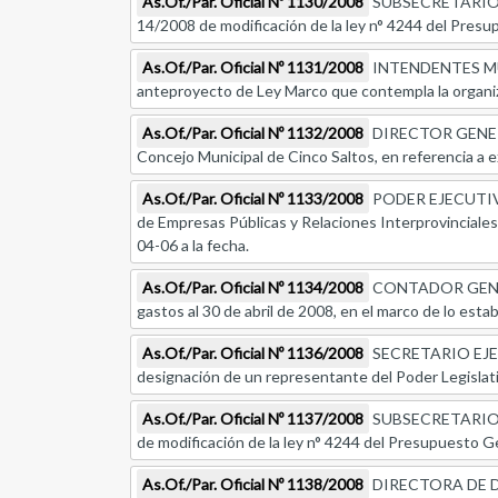
As.Of./Par. Oficial Nº 1130/2008
SUBSECRETARIO D
14/2008 de modificación de la ley n° 4244 del Presupu
As.Of./Par. Oficial Nº 1131/2008
INTENDENTES MU
anteproyecto de Ley Marco que contempla la organizac
As.Of./Par. Oficial Nº 1132/2008
DIRECTOR GENERAL
Concejo Municipal de Cinco Saltos, en referencia a e
As.Of./Par. Oficial Nº 1133/2008
PODER EJECUTIVO, 
de Empresas Públicas y Relaciones Interprovinciale
04-06 a la fecha.
As.Of./Par. Oficial Nº 1134/2008
CONTADOR GENERAL
gastos al 30 de abril de 2008, en el marco de lo estab
As.Of./Par. Oficial Nº 1136/2008
SECRETARIO EJE
designación de un representante del Poder Legislati
As.Of./Par. Oficial Nº 1137/2008
SUBSECRETARIO D
de modificación de la ley n° 4244 del Presupuesto Gen
As.Of./Par. Oficial Nº 1138/2008
DIRECTORA DE DE