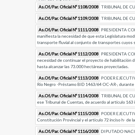
As.Of./Par. Oficial Nº 1108/2008
TRIBUNAL DE CUENT
As.Of./Par. Oficial Nº 1109/2008
TRIBUNAL DE CUENT
As.Of./Par. Oficial Nº 1111/2008
PRESIDENTA CONCE
manifiesta la necesidad de que esta Legislatura mod
transporte fluvial al conjunto de transportes cuyos
As.Of./Par. Oficial Nº 1112/2008
PRESIDENTA CONCE
necesidad de continuar el proyecto de habilitación de 
hasta alcanzar las 73.000 hectáreas proyectadas.
As.Of./Par. Oficial Nº 1113/2008
PODER EJECUTIVO, 
Río Negro -Préstamo BID 1463/64 OC-AR-, durante l
As.Of./Par. Oficial Nº 1114/2008
TRIBUNAL DE CUEN
ese Tribunal de Cuentas, de acuerdo al artículo 163 inc
As.Of./Par. Oficial Nº 1115/2008
PODER EJECUTIVO, e
Constitución Provincial y el artículo 72 inciso h- de
As.Of./Par. Oficial Nº 1116/2008
DIPUTADO NACIONAL