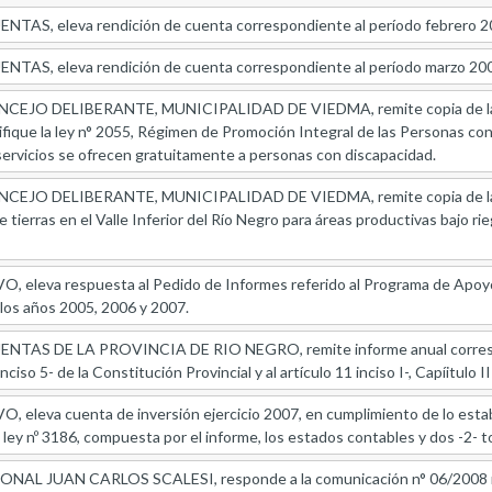
AS, eleva rendición de cuenta correspondiente al período febrero 2
AS, eleva rendición de cuenta correspondiente al período marzo 20
JO DELIBERANTE, MUNICIPALIDAD DE VIEDMA, remite copia de la com
ifique la ley n° 2055, Régimen de Promoción Integral de las Personas con
 servicios se ofrecen gratuitamente a personas con discapacidad.
JO DELIBERANTE, MUNICIPALIDAD DE VIEDMA, remite copia de la comu
tierras en el Valle Inferior del Río Negro para áreas productivas bajo rieg
eleva respuesta al Pedido de Informes referido al Programa de Apoyo a
os años 2005, 2006 y 2007.
TAS DE LA PROVINCIA DE RIO NEGRO, remite informe anual correspond
iso 5- de la Constitución Provincial y al artículo 11 inciso I-, Capíitulo II 
leva cuenta de inversión ejercicio 2007, en cumplimiento de lo establec
 la ley nº 3186, compuesta por el informe, los estados contables y dos -2-
 JUAN CARLOS SCALESI, responde a la comunicación n° 06/2008 referi