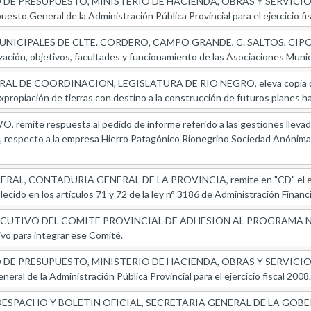
E PRESUPUESTO, MINISTERIO DE HACIENDA, OBRAS Y SERVICIOS PUBL
esto General de la Administración Pública Provincial para el ejercicio fi
NICIPALES DE CLTE. CORDERO, CAMPO GRANDE, C. SALTOS, CIPOL
ión, objetivos, facultades y funcionamiento de las Asociaciones Municip
 DE COORDINACION, LEGISLATURA DE RIO NEGRO, eleva copia de las 
xpropiación de tierras con destino a la construcción de futuros planes ha
remite respuesta al pedido de informe referido a las gestiones llevada
s, respecto a la empresa Hierro Patagónico Rionegrino Sociedad Anónim
, CONTADURIA GENERAL DE LA PROVINCIA, remite en "CD" el estad
lecido en los artículos 71 y 72 de la ley n° 3186 de Administración Financ
CUTIVO DEL COMITE PROVINCIAL DE ADHESION AL PROGRAMA NACI
vo para integrar ese Comité.
E PRESUPUESTO, MINISTERIO DE HACIENDA, OBRAS Y SERVICIOS PUBL
eral de la Administración Pública Provincial para el ejercicio fiscal 2008.
SPACHO Y BOLETIN OFICIAL, SECRETARIA GENERAL DE LA GOBERNACI