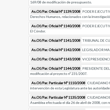
169/08 de modificación de presupuesto.
As.Of./Par. Oficial Nº 1139/2008
PODER EJECUTIVO, e
Derechos Humanos, relacionados con la investigación
As.Of./Par. Oficial Nº 1140/2008
PODER EJECUTIVO, 
El Cóndor.
As.Of./Par. Oficial Nº 1141/2008
TRIBUNAL DE CUENT
As.Of./Par. Oficial Nº 1142/2008
LEGISLADOR MARIO 
As.Of./Par. Oficial Nº 1143/2008
VICEPRESIDENCIA 1º
As.Of./Par. Oficial Nº 1144/2008
PRESIDENTE DEL 
modificación al proyecto nº 231/2007.
As.Of./Par. Particular Nº 1110/2008
CIUDADANO MAR
intervención de esta Legislatura ante las autoridade
As.Of./Par. Particular Nº 1135/2008
CIUDADANOS A
Asamblea efectuada el día 26 de abril de 2008, con rel