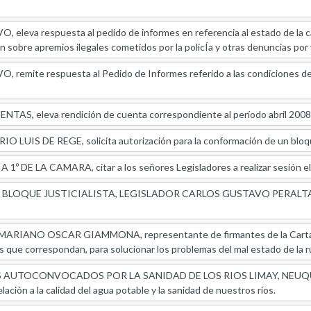
leva respuesta al pedido de informes en referencia al estado de la cau
 sobre apremios ilegales cometidos por la policÍa y otras denuncias por
remite respuesta al Pedido de Informes referido a las condiciones de 
AS, eleva rendición de cuenta correspondiente al período abril 2008
LUIS DE REGE, solicita autorización para la conformación de un bloq
 DE LA CAMARA, citar a los señores Legisladores a realizar sesión el d
BLOQUE JUSTICIALISTA, LEGISLADOR CARLOS GUSTAVO PERALTA, enví
IANO OSCAR GIAMMONA, representante de firmantes de la Carta Abier
s que correspondan, para solucionar los problemas del mal estado de la 
UTOCONVOCADOS POR LA SANIDAD DE LOS RIOS LIMAY, NEUQUEN Y
ación a la calidad del agua potable y la sanidad de nuestros ríos.