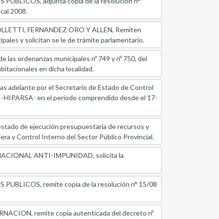
ICOS, adjunta copia de la resolución n°
scal 2008.
LETTI, FERNANDEZ ORO Y ALLEN, Remiten
ales y solicitan se le de trámite parlamentario.
ordenanzas municipales nº 749 y nº 750, del
bitacionales en dicha localidad.
s adelante por el Secretario de Estado de Control
a -HIPARSA- en el período comprendido desde el 17-
o de ejecución presupuestaria de recursos y
iera y Control Interno del Sector Público Provincial.
ONAL ANTI-IMPUNIDAD, solicita la
ICOS, remite copia de la resolución n° 15/08
ON, remite copia autenticada del decreto nº