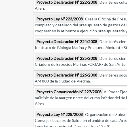
Proyecto Declaración Nº 222/2008
De interés cultu
Allen.
Proyecto Ley Nº 223/2008
Crea la Oficina de Pres
completo y detallado del presupuesto de gastos de la
cooperar en lo atinente a ejecución presupuestaria y
Proyecto Declaración Nº 224/2008
De interés cient
Instituto de Biología Marina y Pesquera Almirante 
Proyecto Declaración Nº 225/2008
De interés cient
Criadero de Especies Marinas -CRIAR- de San Antonio
Proyecto Declaración Nº 226/2008
De interés socia
AM 800 de la ciudad de Viedma.
Proyecto Comunicación Nº 227/2008
Al Poder Ejec
múltiple de la margen norte del curso inferior del rí
Aires.
Proyecto Ley Nº 228/2008
Organización del Subsect
Consejos Locales de Salud en el ámbito de cada Area
Legislatura provincial. Deroga la ley nº 2570.