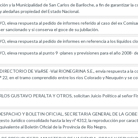
ón y la Municipalidad de San Carlos de Bariloche, a fin de garantizar la c
aledañas propiedad del Estado Nacional.
eleva respuesta al pedido de informes referido al caso del ex Comisar
ser sancionado y si conserva el goce de su jubilación.
eleva respuesta al pedido de informes en referencia a los líquidos clo
eleva respuesta al punto 9 -planes y previsiones para el año 2008- de
RECTORIO DE ViaRSE -Vial RIONEGRINA S.E., envía respuesta a la comu
° 22, en el tramo comprendido entre los ríos Colorado y Neuquén y se co
 GUSTAVO PERALTA Y OTROS, solicitan Juicio Político al señor Fiscal
SPACHO Y BOLETIN OFICIAL, SECRETARIA GENERAL DE LA GOBERNAC
Digesto Juridico consolidado hasta la ley nº 4312, la reproducción por car
quivalente al Boletín Oficial de la Provincia de Río Negro.