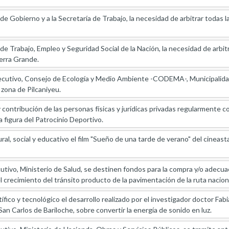
de Gobierno y a la Secretaría de Trabajo, la necesidad de arbitrar todas l
de Trabajo, Empleo y Seguridad Social de la Nación, la necesidad de arbitr
erra Grande.
ecutivo, Consejo de Ecología y Medio Ambiente -CODEMA-, Municipalidad
 zona de Pilcaniyeu.
y contribución de las personas físicas y jurídicas privadas regularmente c
a figura del Patrocinio Deportivo.
ral, social y educativo el film "Sueño de una tarde de verano" del cineasta
utivo, Ministerio de Salud, se destinen fondos para la compra y/o adecu
del crecimiento del tránsito producto de la pavimentación de la ruta naciona
ífico y tecnológico el desarrollo realizado por el investigador doctor Fa
San Carlos de Bariloche, sobre convertir la energía de sonido en luz.