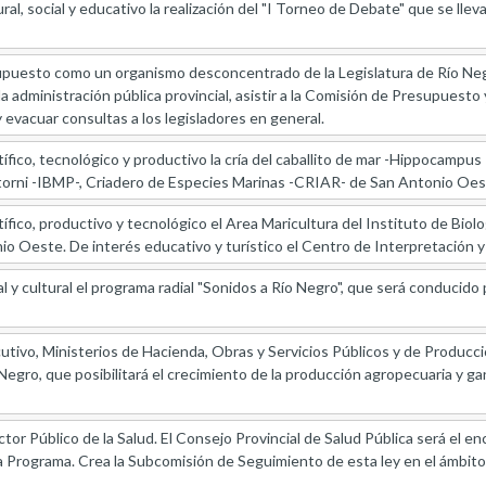
ral, social y educativo la realización del "I Torneo de Debate" que se lle
upuesto como un organismo desconcentrado de la Legislatura de Río Negr
 administración pública provincial, asistir a la Comisión de Presupuest
 evacuar consultas a los legisladores en general.
ífico, tecnológico y productivo la cría del caballito de mar -Hippocampus
Storni -IBMP-, Criadero de Especies Marinas -CRIAR- de San Antonio Oes
ífico, productivo y tecnológico el Area Maricultura del Instituto de Biol
 Oeste. De interés educativo y turístico el Centro de Interpretación y 
l y cultural el programa radial "Sonidos a Río Negro", que será conducido
utivo, Ministerios de Hacienda, Obras y Servicios Públicos y de Produc
o Negro, que posibilitará el crecimiento de la producción agropecuaria y 
or Público de la Salud. El Consejo Provincial de Salud Pública será el enc
 Programa. Crea la Subcomisión de Seguimiento de esta ley en el ámbito