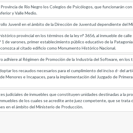
la Provincia de Río Negro los Colegios de Psicólogos, que funcionarán con 
nferior y Valle Medio.
llo Juvenil en el ámbito de la Dirección de Juventud dependiente del Mini
tórico provincial en los términos de la ley n° 3656, al inmueble de calle
 n° 1 de varones, primer establecimiento público educativo de la Patagoni
econozca al citado edificio como Monumento Histórico Nacional.
o adhiere al Régimen de Promoción de la Industria del Software, en los tér
doptar los recaudos necesarios para el cumplimiento del inciso d- del artíc
 Menores e Incapaces, para la implementación del Juzgado de Primera In
s judiciales de inmuebles que constituyen unidades destinadas a la prod
nmuebles de los cuales se acredite ante juez competente, que se trata d
es en el ámbito del Ministerio de Producción.