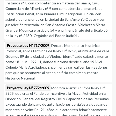
Instancia n° 8 con competencia en materia de Familia, Civil,
Comercial y de Minería y n° 9 con competencia en materia de
Instrucción Penal, en la Primera Circunscripción Judicial con
asiento de funciones en la ciudad de San Antonio Oeste y con
jurisdicción territorial en San Antonio Oeste, Valcheta y Sierra
Grande. Modifica el artículo 54 y el primer párrafo del artículo 55
de la ley n° 2430 -Orgánica del Poder Judicial-.
Proyecto Ley Nº 717/2009
Declara Monumento Histórico
Provincial, en los términos de la ley F nº 3656, el inmueble de calle
Güemes 89 de la ciudad de Viedma, identificado catastralmente
como 18 - 1 A - 299 - 1, donde funciona desde el año 1926 el
Colegio María Auxiliadora. Encomienda se realicen las gestiones
para que se reconozca al citado edificio como Monumento
Histórico Nacional.
Proyecto Ley Nº 772/2009
Modifica el artículo 5º de la ley L nº
3925, que crea el Fondo de Incentivo a la Mayor Actividad en la
Dirección General del Registro Civil y Capacidad de las Personas,
exceptuando del pago de autorizaciones de viajes a ciudadanos
menores de veintiún -21- años que acrediten fehacientemente
su representación en eventos acordes a sus disciplinas, en lo que