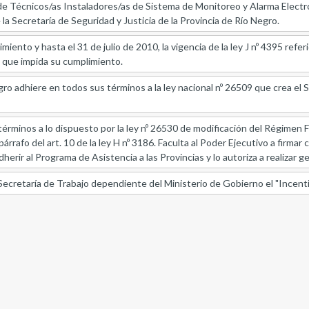
de Técnicos/as Instaladores/as de Sistema de Monitoreo y Alarma Electrón
 Secretaría de Seguridad y Justicia de la Provincia de Río Negro.
ento y hasta el 31 de julio de 2010, la vigencia de la ley J nº 4395 refer
 que impida su cumplimiento.
ro adhiere en todos sus términos a la ley nacional nº 26509 que crea el 
érminos a lo dispuesto por la ley nº 26530 de modificación del Régimen F
 párrafo del art. 10 de la ley H nº 3186. Faculta al Poder Ejecutivo a firm
adherir al Programa de Asistencia a las Provincias y lo autoriza a realizar
Secretaría de Trabajo dependiente del Ministerio de Gobierno el "Incenti