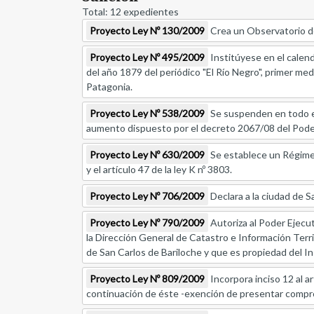
Total: 12 expedientes
Proyecto Ley Nº 130/2009
Crea un Observatorio de
Proyecto Ley Nº 495/2009
Institúyese en el calend
del año 1879 del periódico "El Río Negro", primer me
Patagonia.
Proyecto Ley Nº 538/2009
Se suspenden en todo el t
aumento dispuesto por el decreto 2067/08 del Poder
Proyecto Ley Nº 630/2009
Se establece un Régimen 
y el artículo 47 de la ley K nº 3803.
Proyecto Ley Nº 706/2009
Declara a la ciudad de S
Proyecto Ley Nº 790/2009
Autoriza al Poder Ejecut
la Dirección General de Catastro e Información Terr
de San Carlos de Bariloche y que es propiedad del In
Proyecto Ley Nº 809/2009
Incorpora inciso 12 al a
continuación de éste -exención de presentar comprob