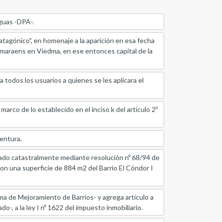
guas -DPA-.
atagónico", en homenaje a la aparición en esa fecha
uimaraens en Viedma, en ese entonces capital de la
a todos los usuarios a quienes se les aplicara el
arco de lo establecido en el inciso k del artículo 2º
ventura.
icado catastralmente mediante resolución nº 68/94 de
n una superficie de 884 m2 del Barrio El Cóndor I
ama de Mejoramiento de Barrios- y agrega artículo a
 a la ley I nº 1622 del impuesto inmobiliario.