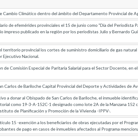
 Cambio Climático dentro del ámbito del Departamento Provincial de A
ario de efemérides provinciales el 15 de junio como "Día del Periodista P
dio impreso publicado en la región por los periodistas Julio y Bernardo G
erritorio provincial los cortes de suministro domiciliario de gas natural 
 Ejecutivo Nacional.
de Comisión Especial de Paritaria Salarial para el Sector Docente, en el m
an Carlos de Bariloche Capital Provincial del Deporte y Actividades de A
ivo a donar al Obispado de San Carlos de Bariloche, el inmueble identif
itorial como 19-3-A-152C-1 designado como lote 2A de la Manzana 152 co
stituto de Planificación y Promoción de la Vivienda -IPPV-.
rtículo 15 -exención a los beneficiarios de obras ejecutadas por el Progr
antes de pago en casos de inmuebles afectados al Programa mencionado-,