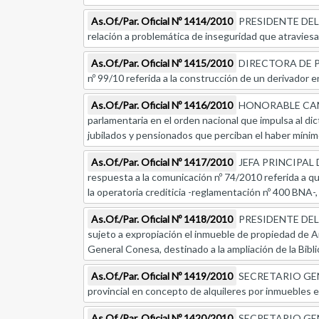
As.Of./Par. Oficial Nº 1414/2010
PRESIDENTE DEL C
relación a problemática de inseguridad que atraviesa 
As.Of./Par. Oficial Nº 1415/2010
DIRECTORA DE PR
nº 99/10 referida a la construcción de un derivador en 
As.Of./Par. Oficial Nº 1416/2010
HONORABLE CAMARA
parlamentaria en el orden nacional que impulsa al dic
jubilados y pensionados que perciban el haber mínim
As.Of./Par. Oficial Nº 1417/2010
JEFA PRINCIPAL
respuesta a la comunicación nº 74/2010 referida a qu
la operatoria crediticia -reglamentación nº 400 BNA-,
As.Of./Par. Oficial Nº 1418/2010
PRESIDENTE DEL C
sujeto a expropiación el inmueble de propiedad de A
General Conesa, destinado a la ampliación de la Bibli
As.Of./Par. Oficial Nº 1419/2010
SECRETARIO GENER
provincial en concepto de alquileres por inmuebles en
As.Of./Par. Oficial Nº 1420/2010
SECRETARIO GENERA