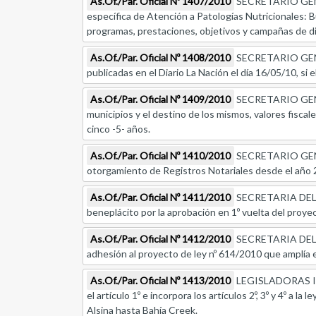
As.Of./Par. Oficial Nº 1407/2010
SECRETARIO GENERA
específica de Atención a Patologías Nutricionales: B
programas, prestaciones, objetivos y campañas de di
As.Of./Par. Oficial Nº 1408/2010
SECRETARIO GENER
publicadas en el Diario La Nación el día 16/05/10, si 
As.Of./Par. Oficial Nº 1409/2010
SECRETARIO GENERA
municipios y el destino de los mismos, valores fiscal
cinco -5- años.
As.Of./Par. Oficial Nº 1410/2010
SECRETARIO GENER
otorgamiento de Registros Notariales desde el año 2
As.Of./Par. Oficial Nº 1411/2010
SECRETARIA DEL C
beneplácito por la aprobación en 1º vuelta del proye
As.Of./Par. Oficial Nº 1412/2010
SECRETARIA DEL C
adhesión al proyecto de ley nº 614/2010 que amplía e
As.Of./Par. Oficial Nº 1413/2010
LEGISLADORAS INE
el artículo 1º e incorpora los artículos 2º, 3º y 4º a 
Alsina hasta Bahía Creek.