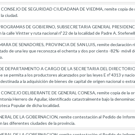
ONSEJO DE SEGURIDAD CIUDADANA DE VIEDMA, remite copia de nota e
la ciudad.
OGRAMAS DE GOBIERNO, SUBSECRETARIA GENERAL PRESIDENCIA DE 
la calle Vintter y ruta nacional nº 22 de la localidad de Padre A. Stefenell
 DE SENADORES, PROVINCIA DE SAN LUIS, remite declaración nº 12-H
tado de una ley que reconozca el ochenta y dos por ciento -82%- móvil del 
o.
 DE DEPARTAMENTO A CARGO DE LA SECRETARIA DEL DIRECTORIO
e se permita a los productores alcanzados por las leyes E nº 4313 y naci
 destinada a la adquisición de bienes de capital de origen nacional o ext
ONCEJO DELIBERANTE DE GENERAL CONESA, remite copia de la ordenan
ntonia Herrero de Aguilar, identificado catastralmente bajo la denomina
oteca Popular de dicha localidad.
AL DE LA GOBERNACION, remite contestación al Pedido de Informes r
 las diferentes ciudades de la provincia.
L DE LA GOBERNACION, remite contestación al Pedido de Informes re