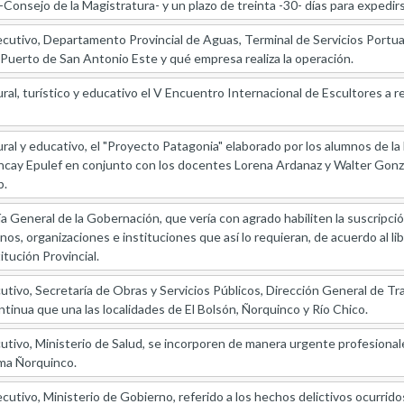
434 -Consejo de la Magistratura- y un plazo de treinta -30- días para expedi
cutivo, Departamento Provincial de Aguas, Terminal de Servicios Portuari
 Puerto de San Antonio Este y qué empresa realiza la operación.
ral, turístico y educativo el V Encuentro Internacional de Escultores a rea
ral y educativo, el "Proyecto Patagonia" elaborado por los alumnos de la
cay Epulef en conjunto con los docentes Lorena Ardanaz y Walter Gonzá
b.
a General de la Gobernación, que vería con agrado habiliten la suscripción 
anos, organizaciones e instituciones que así lo requieran, de acuerdo al lib
itución Provincial.
utivo, Secretaría de Obras y Servicios Públicos, Dirección General de Tr
ntinua que una las localidades de El Bolsón, Ñorquinco y Río Chico.
utivo, Ministerio de Salud, se incorporen de manera urgente profesional
ma Ñorquinco.
cutivo, Ministerio de Gobierno, referido a los hechos delictivos ocurrido