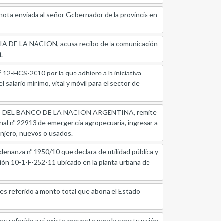
nviada al señor Gobernador de la provincia en
LA NACION, acusa recibo de la comunicación
i.
CS-2010 por la que adhiere a la iniciativa
salario mínimo, vital y móvil para el sector de
 DEL BANCO DE LA NACION ARGENTINA, remite
onal nº 22913 de emergencia agropecuaria, ingresar a
ranjero, nuevos o usados.
za nº 1950/10 que declara de utilidad pública y
ción 10-1-F-252-11 ubicado en la planta urbana de
eferido a monto total que abona el Estado
ferido a si existe proyecto para la construcción