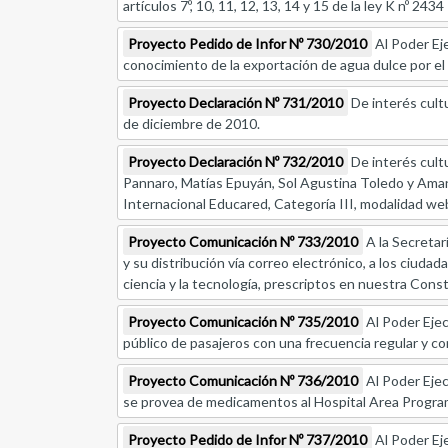
artículos 7º, 10, 11, 12, 13, 14 y 15 de la ley K nº 2
Proyecto Pedido de Infor Nº 730/2010
Al Poder Eje
conocimiento de la exportación de agua dulce por el
Proyecto Declaración Nº 731/2010
De interés cultu
de diciembre de 2010.
Proyecto Declaración Nº 732/2010
De interés cultu
Pannaro, Matías Epuyán, Sol Agustina Toledo y Aman
Internacional Educared, Categoría III, modalidad we
Proyecto Comunicación Nº 733/2010
A la Secretarí
y su distribución vía correo electrónico, a los ciudad
ciencia y la tecnología, prescriptos en nuestra Const
Proyecto Comunicación Nº 735/2010
Al Poder Ejec
público de pasajeros con una frecuencia regular y co
Proyecto Comunicación Nº 736/2010
Al Poder Ejec
se provea de medicamentos al Hospital Area Progra
Proyecto Pedido de Infor Nº 737/2010
Al Poder Eje