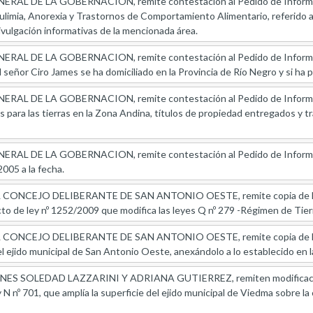
L DE LA GOBERNACION, remite contestación al Pedido de Informes en 
ulimia, Anorexia y Trastornos de Comportamiento Alimentario, referido a 
vulgación informativas de la mencionada área.
AL DE LA GOBERNACION, remite contestación al Pedido de Informes en
el señor Ciro James se ha domiciliado en la Provincia de Río Negro y si ha p
L DE LA GOBERNACION, remite contestación al Pedido de Informes refe
es para las tierras en la Zona Andina, títulos de propiedad entregados y t
AL DE LA GOBERNACION, remite contestación al Pedido de Informes r
005 a la fecha.
ONCEJO DELIBERANTE DE SAN ANTONIO OESTE, remite copia de la decl
cto de ley nº 1252/2009 que modifica las leyes Q nº 279 -Régimen de Tierr
ONCEJO DELIBERANTE DE SAN ANTONIO OESTE, remite copia de la co
l ejido municipal de San Antonio Oeste, anexándolo a lo establecido en la
S SOLEDAD LAZZARINI Y ADRIANA GUTIERREZ, remiten modificaciones
la ley N nº 701, que amplía la superficie del ejido municipal de Viedma sobre