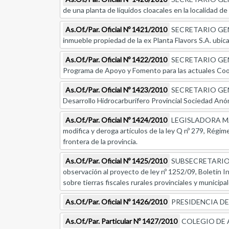
de una planta de líquidos cloacales en la localidad d
As.Of./Par. Oficial Nº 1421/2010
SECRETARIO GENERA
inmueble propiedad de la ex Planta Flavors S.A. ubic
As.Of./Par. Oficial Nº 1422/2010
SECRETARIO GENERA
Programa de Apoyo y Fomento para las actuales Coo
As.Of./Par. Oficial Nº 1423/2010
SECRETARIO GENER
Desarrollo Hidrocarburífero Provincial Sociedad Anón
As.Of./Par. Oficial Nº 1424/2010
LEGISLADORA MARI
modifica y deroga artículos de la ley Q nº 279, Régime
frontera de la provincia.
As.Of./Par. Oficial Nº 1425/2010
SUBSECRETARIO 
observación al proyecto de ley nº 1252/09, Boletín In
sobre tierras fiscales rurales provinciales y municipa
As.Of./Par. Oficial Nº 1426/2010
PRESIDENCIA DE LA 
As.Of./Par. Particular Nº 1427/2010
COLEGIO DE ABO