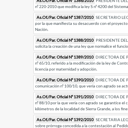
As.Of./Par. Oficial Nº 1386/2010
PRESIDENTE DEL C
nº 220-2010 que modifica la ley S nº 4200 del Sistema
As.Of./Par. Oficial Nº 1387/2010
SECRETARIO LEGI
por la que manifiesta su desacuerdo con el proyecto
Nación.
As.Of./Par. Oficial Nº 1388/2010
PRESIDENTE DEL C
solicita la creación de una ley que normalice el fun
As.Of./Par. Oficial Nº 1389/2010
DIRECTORA DE PR
nº 65/10, referido a la modificación de la ley de Co
licencia por maternidad y adopción.
As.Of./Par. Oficial Nº 1390/2010
DIRECTORA DE P
comunicación nº 100/10, que vería con agrado se act
As.Of./Par. Oficial Nº 1391/2010
DIRECTORA DE PR
nº 88/10 por la que vería con agrado se garantice el
kilómetros de la localidad de Sierra Grande, a los fi
As.Of./Par. Oficial Nº 1392/2010
SECRETARIA LEGA
sobre prórroga concedida a la contestación al Pedid