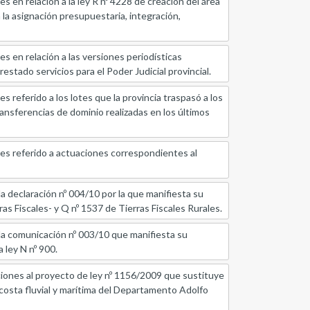
relación a la ley R nº 4228 de creación del área
la asignación presupuestaria, integración,
 relación a las versiones periodísticas
restado servicios para el Poder Judicial provincial.
rido a los lotes que la provincia traspasó a los
ransferencias de dominio realizadas en los últimos
eferido a actuaciones correspondientes al
aración nº 004/10 por la que manifiesta su
as Fiscales- y Q nº 1537 de Tierras Fiscales Rurales.
municación nº 003/10 que manifiesta su
 ley N nº 900.
 al proyecto de ley nº 1156/2009 que sustituye
 la costa fluvial y marítima del Departamento Adolfo