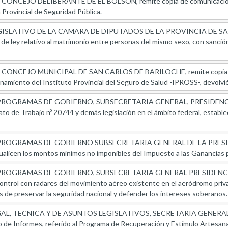
ONCEJO DELIBERANTE DE EL BOLSON, remite copia de comunicacion nº 
 Provincial de Seguridad Pública.
SLATIVO DE LA CAMARA DE DIPUTADOS DE LA PROVINCIA DE SAN JUAN
 de ley relativo al matrimonio entre personas del mismo sexo, con sanci
ONCEJO MUNICIPAL DE SAN CARLOS DE BARILOCHE, remite copia de 
cionamiento del Instituto Provincial del Seguro de Salud -IPROSS-, devolv
OGRAMAS DE GOBIERNO, SUBSECRETARIA GENERAL, PRESIDENCIA DE
ntrato de Trabajo nº 20744 y demás legislación en el ámbito federal, esta
ROGRAMAS DE GOBIERNO SUBSECRETARIA GENERAL DE LA PRESIDENC
ualicen los montos mínimos no imponibles del Impuesto a las Ganancias p
OGRAMAS DE GOBIERNO, SUBSECRETARIA GENERAL PRESIDENCIA DE 
 control con radares del movimiento aéreo existente en el aeródromo priva
nes de preservar la seguridad nacional y defender los intereses soberanos.
L, TECNICA Y DE ASUNTOS LEGISLATIVOS, SECRETARIA GENERAL D
o de Informes, referido al Programa de Recuperación y Estímulo Artesana