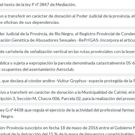
l texto de la ley P nº 3847 de Mediación.
o a transferir en carácter de donación al Poder Judicial de la provincia,
e oficinas de sus dependencias.
r Judicial de la Provincia, de Río Negro, el Registro Provincial de Conde
cación Genética de Abusadores Sexuales -RePrIGAS-.Incorpora el artículo
e cartelería de señalización vertical en las rutas provinciales con la leyen
ública y sujeta a expropiación la parcela denominada catastralmente 05-
los ocupantes del asentamiento Aeroclub.
1 que declara al cóndor andino -Vultur Gryphus- especie protegida de la 
ivo a transferir en carácter de donación a la Municipalidad de Catriel, e
ción 3, Sección M, Chacra 006, Parcela 02, para la realización del proye
ley G nº 4438 que regula el ejercicio de la actividad del profesional farma
o Negro.
ión-Provincia suscripto en fecha 18 de mayo de 2016 entre el Gobierno N
dual de la detracción del 15 % de la masa de impuestos coparticipables 