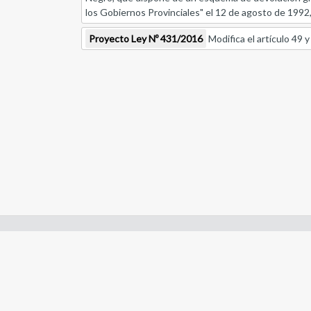
los Gobiernos Provinciales" el 12 de agosto de 1992, 
Proyecto Ley Nº 431/2016
Modifica el artículo 49 y
Enlaces de interes:
- Constitución de Río Negro
- Gobierno de Río Negro
- Poder Judicial de Río Negro
- Tribunal de Cuentas de Río Negro