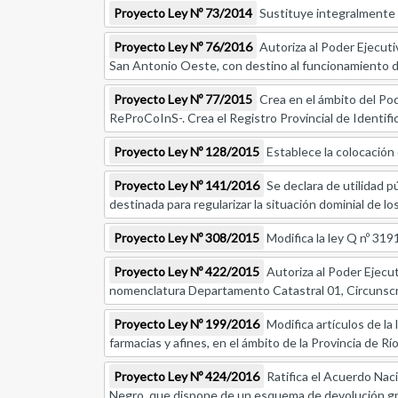
Proyecto Ley Nº 73/2014
Sustituye integralmente e
Proyecto Ley Nº 76/2016
Autoriza al Poder Ejecutiv
San Antonio Oeste, con destino al funcionamiento d
Proyecto Ley Nº 77/2015
Crea en el ámbito del Pode
ReProCoInS-. Crea el Registro Provincial de Identifi
Proyecto Ley Nº 128/2015
Establece la colocación d
Proyecto Ley Nº 141/2016
Se declara de utilidad p
destinada para regularizar la situación dominial de 
Proyecto Ley Nº 308/2015
Modifica la ley Q nº 319
Proyecto Ley Nº 422/2015
Autoriza al Poder Ejecut
nomenclatura Departamento Catastral 01, Circunscrip
Proyecto Ley Nº 199/2016
Modifica artículos de la 
farmacias y afines, en el ámbito de la Provincia de Rí
Proyecto Ley Nº 424/2016
Ratifica el Acuerdo Nac
Negro, que dispone de un esquema de devolución gra