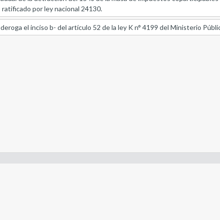
ratificado por ley nacional 24130.
 deroga el inciso b- del artículo 52 de la ley K n° 4199 del Ministerio Públi
- Constitución de la Nación Argentina
- Gobierno de la Nación Argentina
- Poder Judicial de la Nación Argentina
- H. Senado de la Nación Argentina