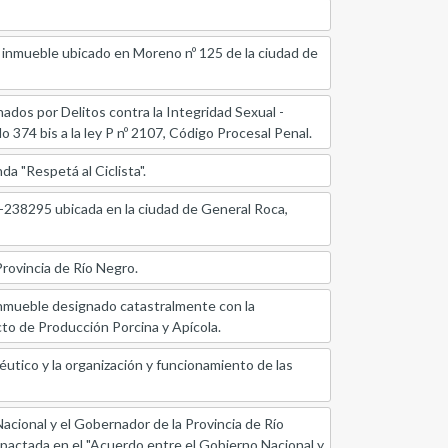
 el inmueble ubicado en Moreno nº 125 de la ciudad de
nados por Delitos contra la Integridad Sexual -
 374 bis a la ley P nº 2107, Código Procesal Penal.
da "Respetá al Ciclista".
6-238295 ubicada en la ciudad de General Roca,
Provincia de Río Negro.
l inmueble designado catastralmente con la
cto de Producción Porcina y Apícola.
céutico y la organización y funcionamiento de las
acional y el Gobernador de la Provincia de Río
pactada en el "Acuerdo entre el Gobierno Nacional y