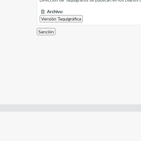
Archivo:
Versión Taquigráfica
Sanción
Enlaces de interes:
- Constitución de Río Negro
- Gobierno de Río Negro
- Poder Judicial de Río Negro