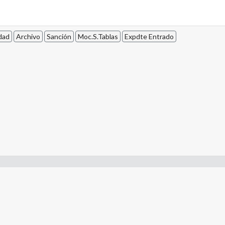
dad
Archivo
Sanción
Moc.S.Tablas
Expdte Entrado
- Constitución de la Nación Argentina
- Gobierno de la Nación Argentina
- Poder Judicial de la Nación Argentina
- H. Senado de la Nación Argentina