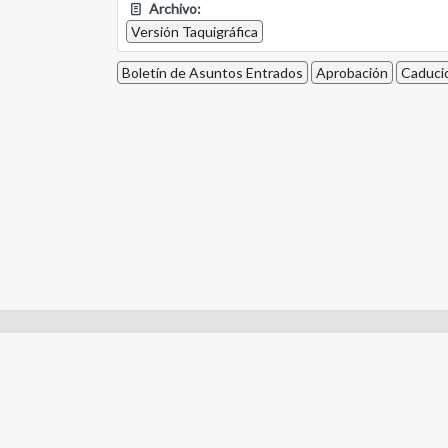
Archivo:
Versión Taquigráfica
Boletín de Asuntos Entrados
Aprobación
Caduci
Enlaces de interes:
- Constitución de Río Negro
- Gobierno de Río Negro
- Poder Judicial de Río Negro
- Tribunal de Cuentas de Río Negro