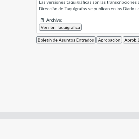
Las versiones taquigráficas son las transcripciones 
Dirección de Taquígrafos se publican en los Diarios 
Archivo:
Versión Taquigráfica
Boletín de Asuntos Entrados
Aprobación
Aprob.1
Enlaces de interes:
- Constitución de Río Negro