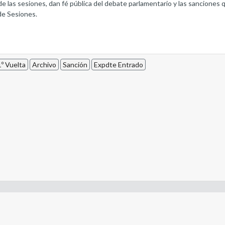
de las sesiones, dan fé pública del debate parlamentario y las sanciones 
de Sesiones.
º Vuelta
Archivo
Sanción
Expdte Entrado
- Constitución de la Nación Argentina