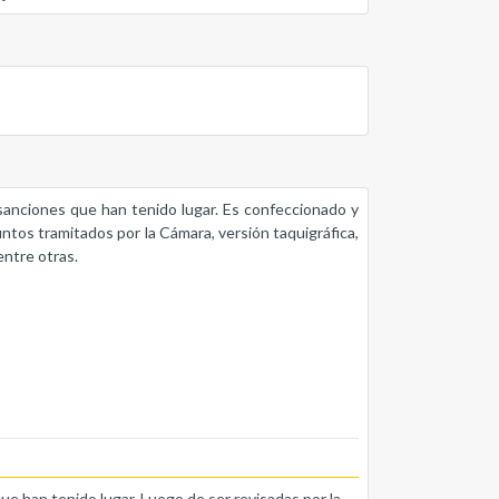
s sanciones que han tenido lugar. Es confeccionado y
untos tramitados por la Cámara, versión taquigráfica,
entre otras.
que han tenido lugar. Luego de ser revisadas por la