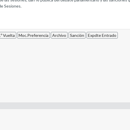
de Sesiones.
º Vuelta
Moc.Preferencia
Archivo
Sanción
Expdte Entrado
- Constitución de la Nación Argentina
- Gobierno de la Nación Argentina