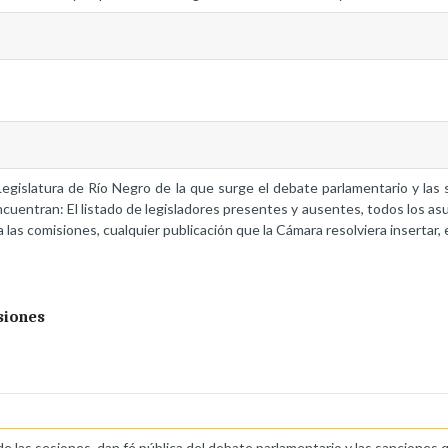
a Legislatura de Río Negro de la que surge el debate parlamentario y la
ncuentran: El listado de legisladores presentes y ausentes, todos los as
 las comisiones, cualquier publicación que la Cámara resolviera insertar, 
siones
de las sesiones, dan fé pública del debate parlamentario y las sanciones 