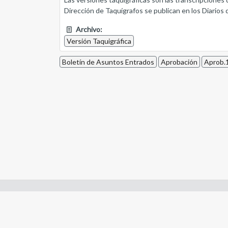
Dirección de Taquígrafos se publican en los Diarios 
Archivo:
Versión Taquigráfica
Boletín de Asuntos Entrados
Aprobación
Aprob.1
Enlaces de interes:
- Constitución de Río Negro
- Gobierno de Río Negro