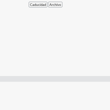
Caducidad
Archivo
Enlaces de interes:
- Constitución de Río Negro
- Gobierno de Río Negro
- Poder Judicial de Río Negro
- Tribunal de Cuentas de Río Negro