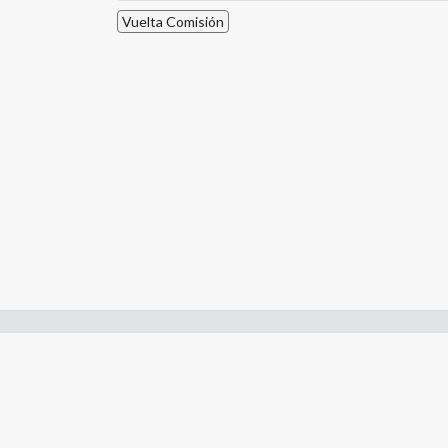
Vuelta Comisión
Enlaces de interes:
- Constitución de Río Negro
- Gobierno de Río Negro
- Poder Judicial de Río Negro
- Tribunal de Cuentas de Río Negro