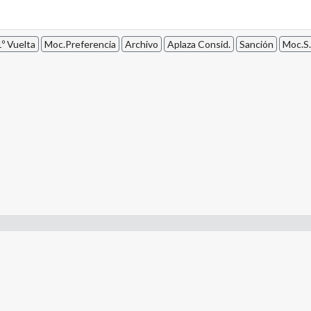
º Vuelta
Moc.Preferencia
Archivo
Aplaza Consid.
Sanción
Moc.S.
- Constitución de la Nación Argentina
- Gobierno de la Nación Argentina
- Poder Judicial de la Nación Argentina
- H. Senado de la Nación Argentina