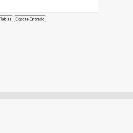
Tablas
Expdte Entrado
San Martín 118, Viedma - Río Negro - Argentina
Tel. (+54) 2920-421866