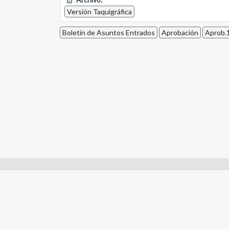
Versión Taquigráfica
Boletín de Asuntos Entrados
Aprobación
Aprob.1
Enlaces de interes:
- Constitución de Río Negro
- Gobierno de Río Negro
- Poder Judicial de Río Negro
- Tribunal de Cuentas de Río Negro