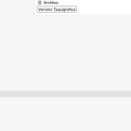
Archivo:
Versión Taquigráfica
Enlaces de interes:
- Constitución de Río Negro
- Gobierno de Río Negro
- Poder Judicial de Río Negro
- Tribunal de Cuentas de Río Negro