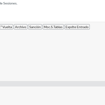
de Sesiones.
º Vuelta
Archivo
Sanción
Moc.S.Tablas
Expdte Entrado
- Constitución de la Nación Argentina
- Gobierno de la Nación Argentina