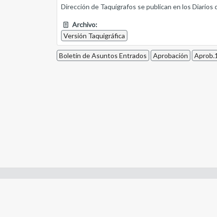
Dirección de Taquígrafos se publican en los Diarios 
Archivo:
Versión Taquigráfica
Boletín de Asuntos Entrados
Aprobación
Aprob.1
Enlaces de interes:
- Constitución de Río Negro
- Gobierno de Río Negro