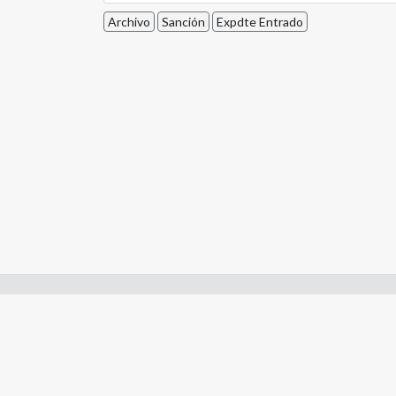
Archivo
Sanción
Expdte Entrado
Enlaces de interes:
- Constitución de Río Negro
- Gobierno de Río Negro
- Poder Judicial de Río Negro
- Tribunal de Cuentas de Río Negro