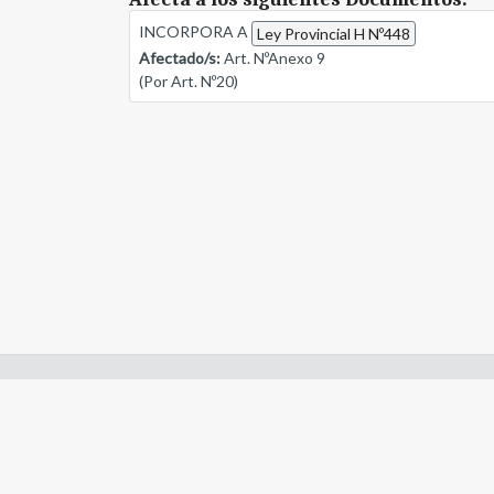
INCORPORA A
Ley Provincial H Nº448
Afectado/s:
Art. NºAnexo 9
(Por Art. Nº20)
Enlaces de interes:
- Constitución de Río Negro
- Gobierno de Río Negro
- Poder Judicial de Río Negro