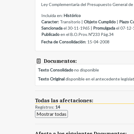
Ley Complementaria del Presupuesto General de 
Incluida en:
Histórico
Caracter:
Transitorio |
Objeto Cumplido
|
Plazo C
Sancionada
el 30-11-1965 |
Promulgada
el 07-12-
Publicado
en el B.O.Prov. Nº233 Pág.34
Fecha de Consolidación
: 15-04-2008
Documentos:
Texto Consolidado
no disponible
Texto Original
disponible en el antecedente legisla
Todas las afectaciones:
Registros:
14
Mostrar todas
Afecta a los siguientes Documentos: