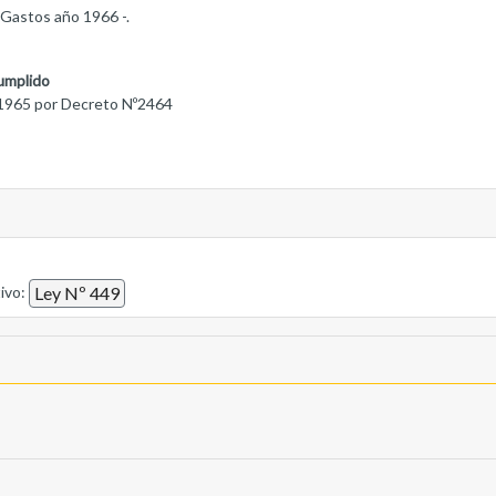
Gastos año 1966 -.
umplido
1965 por Decreto Nº2464
tivo:
Ley Nº 449