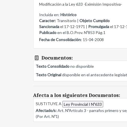
Modificación a la Ley 633 -Eximisión Impositiva-
Incluida en:
Histórico
Caracter:
Transitorio |
Objeto Cumplido
Sancionada
el 17-12-1971 |
Promulgada
el 17-12-
Publicado
en el B.O.Prov. Nº853 Pág.1
Fecha de Consolidación
: 15-04-2008
Documentos:
Texto Consolidado
no disponible
Texto Original
disponible en el antecedente legisla
Afecta a los siguientes Documentos:
SUSTITUYE A
Ley Provincial I Nº633
Afectado/s:
Art. NºArtículo 3 - parrafos primero y 
(Por Art. Nº1)