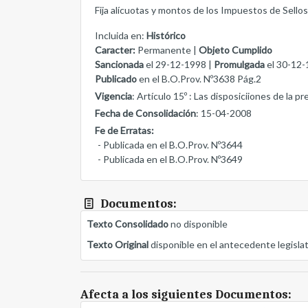
Fija alícuotas y montos de los Impuestos de Sellos
Incluida en:
Histórico
Caracter:
Permanente |
Objeto Cumplido
Sancionada
el 29-12-1998 |
Promulgada
el 30-12-
Publicado
en el B.O.Prov. Nº3638 Pág.2
Vigencia
: Artículo 15º : Las disposiciiones de la p
Fecha de Consolidación
: 15-04-2008
Fe de Erratas:
- Publicada en el B.O.Prov. Nº3644
- Publicada en el B.O.Prov. Nº3649
Documentos:
Texto Consolidado
no disponible
Texto Original
disponible en el antecedente legisla
Afecta a los siguientes Documentos: