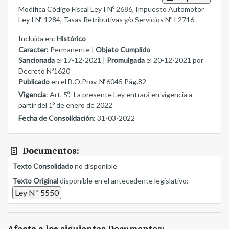
Modifica Código Fiscal Ley I Nº 2686, Impuesto Automotor
Ley I Nº 1284, Tasas Retributivas y/o Servicios Nº I 2716
Incluida en:
Histórico
Caracter:
Permanente |
Objeto Cumplido
Sancionada
el 17-12-2021 |
Promulgada
el 20-12-2021 por
Decreto Nº1620
Publicado
en el B.O.Prov. Nº6045 Pág.82
Vigencia
: Art. 5º.- La presente Ley entrará en vigencia a
partir del 1º de enero de 2022
Fecha de Consolidación
: 31-03-2022
Documentos:
Texto Consolidado
no disponible
Texto Original
disponible en el antecedente legislativo:
Ley Nº 5550