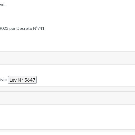
vo.
2023 por Decreto Nº741
tivo:
Ley Nº 5647