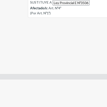
SUSTITUYE A
Ley Provincial E Nº3506
Afectado/s:
Art. Nº4º
(Por Art. Nº1º)
Enlaces de interes:
- Constitución de Río Negro
- Gobierno de Río Negro
- Poder Judicial de Río Negro
- Tribunal de Cuentas de Río Negro