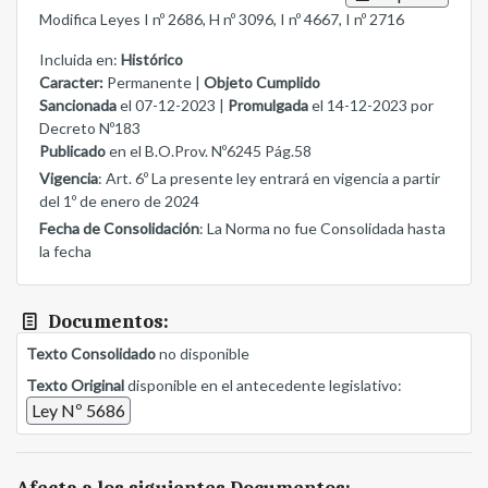
Modifica Leyes I nº 2686, H nº 3096, I nº 4667, I nº 2716
Incluida en:
Histórico
Caracter:
Permanente |
Objeto Cumplido
Sancionada
el 07-12-2023 |
Promulgada
el 14-12-2023 por
Decreto Nº183
Publicado
en el B.O.Prov. Nº6245 Pág.58
Vigencia
: Art. 6º La presente ley entrará en vigencia a partir
del 1º de enero de 2024
Fecha de Consolidación
: La Norma no fue Consolidada hasta
la fecha
Documentos:
Texto Consolidado
no disponible
Texto Original
disponible en el antecedente legislativo:
Ley Nº 5686