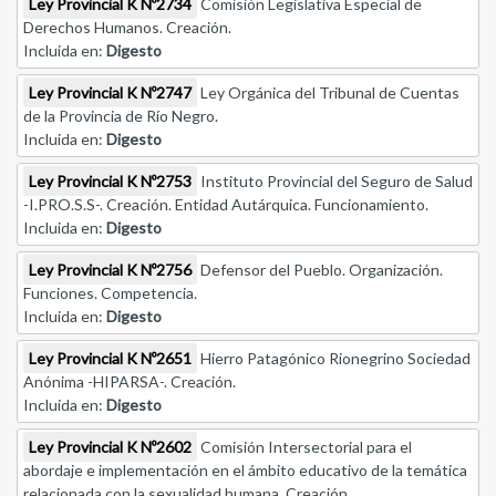
Ley Provincial K Nº2734
Comisión Legislativa Especial de
Derechos Humanos. Creación.
Incluida en:
Digesto
Ley Provincial K Nº2747
Ley Orgánica del Tribunal de Cuentas
de la Provincia de Río Negro.
Incluida en:
Digesto
Ley Provincial K Nº2753
Instituto Provincial del Seguro de Salud
-I.PRO.S.S-. Creación. Entidad Autárquica. Funcionamiento.
Incluida en:
Digesto
Ley Provincial K Nº2756
Defensor del Pueblo. Organización.
Funciones. Competencia.
Incluida en:
Digesto
Ley Provincial K Nº2651
Hierro Patagónico Rionegrino Sociedad
Anónima -HIPARSA-. Creación.
Incluida en:
Digesto
Ley Provincial K Nº2602
Comisión Intersectorial para el
abordaje e implementación en el ámbito educativo de la temática
relacionada con la sexualidad humana. Creación.