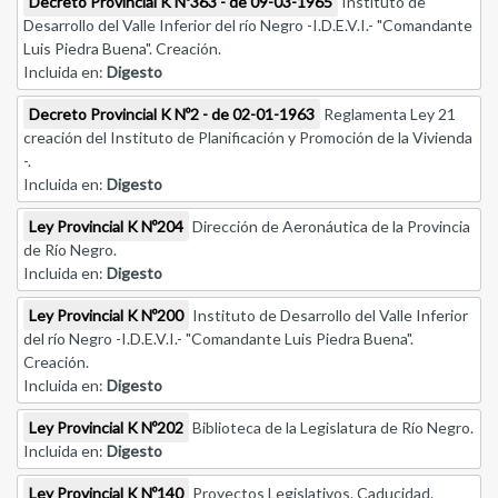
Decreto Provincial K Nº363 - de 09-03-1965
Instituto de
Desarrollo del Valle Inferior del río Negro -I.D.E.V.I.- "Comandante
Luis Piedra Buena". Creación.
Incluida en:
Digesto
Decreto Provincial K Nº2 - de 02-01-1963
Reglamenta Ley 21
creación del Instituto de Planificación y Promoción de la Vivienda
-.
Incluida en:
Digesto
Ley Provincial K Nº204
Dirección de Aeronáutica de la Provincia
de Río Negro.
Incluida en:
Digesto
Ley Provincial K Nº200
Instituto de Desarrollo del Valle Inferior
del río Negro -I.D.E.V.I.- "Comandante Luis Piedra Buena".
Creación.
Incluida en:
Digesto
Ley Provincial K Nº202
Biblioteca de la Legislatura de Río Negro.
Incluida en:
Digesto
Ley Provincial K Nº140
Proyectos Legislativos. Caducidad.