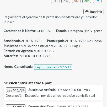
Imprimir
Reglamenta el ejercicio de la profesión de Martillero y Corredor
Público.
Carácter de la Norma
: GENERAL
Estado
: Derogada ( No Vigente
)
Sancionada
el 01-09-1982
Promulgada
el 01-09-1982 De Hecho
Publicado
en el Boletín Oficial del 23-09-1982 Pág.1;
Entrada en vigencia
el 01-10-1982
Autor/es:
PODER EJECUTIVO
Norma Consolidada
:
Ley Provincial G Nº1588
Se encuentra afectada por:
-
Sustituye Artículo
- Desde el 10-08-1983
Ley Nº 1724
Descripción:
Excepcion por dos anios,requisito domicilio real
-
Derogación Total
- Desde el 21-10-1985