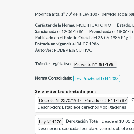
Modifica arts. 1º y 3º de la Ley 1887 -servicio social
Carácter de la Norma
: MODIFICATORIO
Estado
: 
Sancionada
el 12-06-1986
Promulgada
el 18-06-19
Publicado
en el Boletín Oficial del 26-06-1986 Pág.1;
Entrada en vigencia
el 04-07-1986
Autor/es:
PODER EJECUTIVO
Trámite Legislativo
:
Proyecto Nº 381/1985
Norma Consolidada
:
Ley Provincial D Nº2083
Se encuentra afectada por:
-
O
Decreto Nº 2370/1987 - Firmado el 24-11-1987
Descripción:
Establece derechos y obligaciones
-
Derogación Total
- Desde el 18-01-
Ley Nº 4270
Descripción:
caducidad por plazo vencido, objeto co