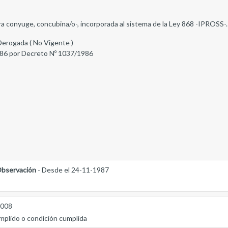
 para conyuge, concubina/o-, incorporada al sistema de la Ley 868 -IPROSS-.
Derogada ( No Vigente )
86 por Decreto Nº 1037/1986
bservación
- Desde el 24-11-1987
2008
mplido o condición cumplida