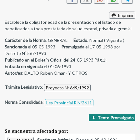
Imprimir
Establece la obligatoriedad de la presentacion del listado de
beneficiarios a toda prestataria de salud estatal, privada o gremial.
Carácter de la Norma
: GENERAL
Estado
: Normal ( Vigente )
Sancionada
el 05-05-1993
Promulgada
el 17-05-1993 por
Decreto Nº 567/1993
Publicado
en el Boletín Oficial del 24-05-1993 Pág.1;
Entrada en vigencia
el 01-06-1993
Autor/es:
DALTO Ruben Omar - Y OTROS
Trámite Legislativo
:
Proyecto Nº 669/1992
Norma Consolidada
:
Ley Provincial R Nº2611
Texto Promulgado
Se encuentra afectada por:
-
Sustituye Artículo
- Desde el 25-10-1996