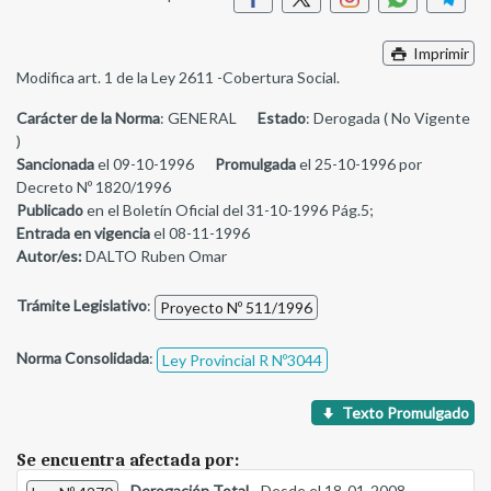
Imprimir
Modifica art. 1 de la Ley 2611 -Cobertura Social.
Carácter de la Norma
: GENERAL
Estado
: Derogada ( No Vigente
)
Sancionada
el 09-10-1996
Promulgada
el 25-10-1996 por
Decreto Nº 1820/1996
Publicado
en el Boletín Oficial del 31-10-1996 Pág.5;
Entrada en vigencia
el 08-11-1996
Autor/es:
DALTO Ruben Omar
Trámite Legislativo
:
Proyecto Nº 511/1996
Norma Consolidada
:
Ley Provincial R Nº3044
Texto Promulgado
Se encuentra afectada por:
-
Derogación Total
- Desde el 18-01-2008