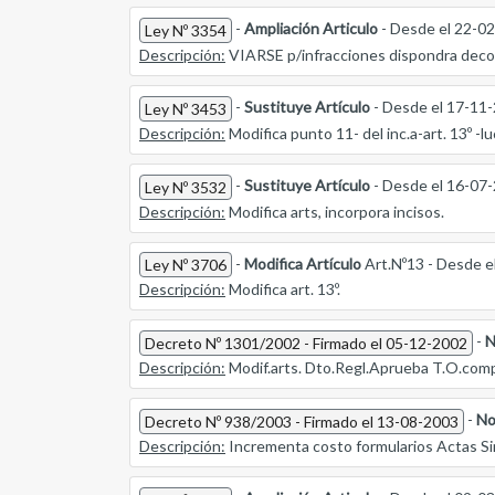
-
Ampliación Articulo
- Desde el 22-0
Ley Nº 3354
Descripción:
VIARSE p/infracciones dispondra deco
-
Sustituye Artículo
- Desde el 17-11
Ley Nº 3453
Descripción:
Modifica punto 11- del inc.a-art. 13º -lu
-
Sustituye Artículo
- Desde el 16-07
Ley Nº 3532
Descripción:
Modifica arts, incorpora incisos.
-
Modifica Artículo
Art.Nº13 - Desde e
Ley Nº 3706
Descripción:
Modifica art. 13º.
-
N
Decreto Nº 1301/2002 - Firmado el 05-12-2002
Descripción:
Modif.arts. Dto.Regl.Aprueba T.O.compe
-
No
Decreto Nº 938/2003 - Firmado el 13-08-2003
Descripción:
Incrementa costo formularios Actas Sin