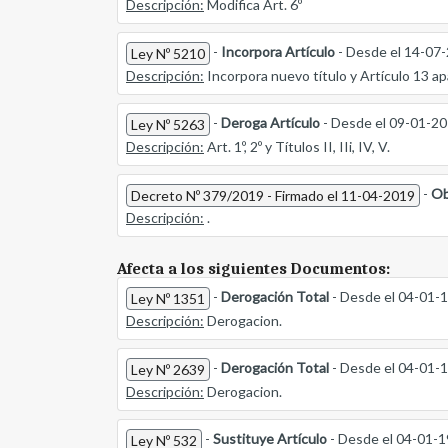
Descripción:
Modifica Art. 6º
-
Incorpora Artículo
- Desde el 14-07
Ley Nº 5210
Descripción:
Incorpora nuevo título y Artículo 13 a
-
Deroga Artículo
- Desde el 09-01-2
Ley Nº 5263
Descripción:
Art. 1º, 2º y Títulos II, IIi, IV, V.
-
Ob
Decreto Nº 379/2019 - Firmado el 11-04-2019
Descripción:
.
Afecta a los siguientes Documentos:
-
Derogación Total
- Desde el 04-01-
Ley Nº 1351
Descripción:
Derogacion.
-
Derogación Total
- Desde el 04-01-
Ley Nº 2639
Descripción:
Derogacion.
-
Sustituye Artículo
- Desde el 04-01-
Ley Nº 532