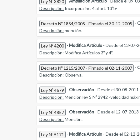
-
Ampliación Articulo
- Desde el 09-0
Ley Nº 3820
Descripción:
Incorpora inc. 4 al art. 13ºb-
-
O
Decreto Nº 1854/2005 - Firmado el 30-12-2005
Descripción:
mención.
-
Modifica Artículo
- Desde el 13-07-
Ley Nº 4200
Descripción:
Modifica Artículos 3º y 4º.
-
O
Decreto Nº 1215/2007 - Firmado el 02-11-2007
Descripción:
Observa.
-
Observación
- Desde el 30-08-2011
Ley Nº 4679
Descripción:
Mención ley S Nº 2942 -velocidad máxi
-
Observación
- Desde el 12-07-2013
Ley Nº 4857
Descripción:
Mención.
-
Modifica Artículo
- Desde el 02-12-
Ley Nº 5171