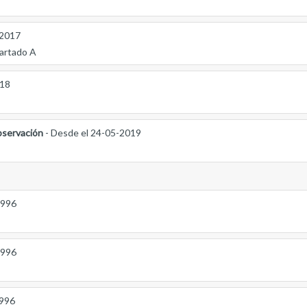
-2017
partado A
018
servación
- Desde el 24-05-2019
1996
1996
1996