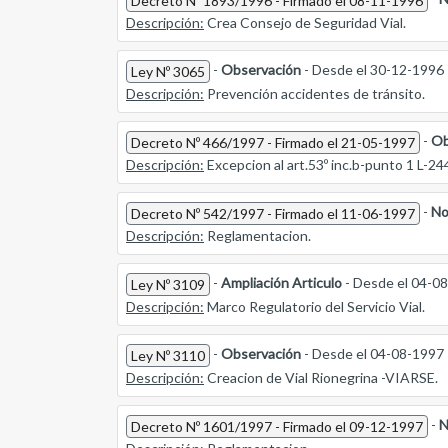
Decreto Nº 1893/1996 - Firmado el 08-11-1996
Descripción:
Crea Consejo de Seguridad Vial.
-
Observación
- Desde el 30-12-1996
Ley Nº 3065
Descripción:
Prevención accidentes de tránsito.
-
Ob
Decreto Nº 466/1997 - Firmado el 21-05-1997
Descripción:
Excepcion al art.53º inc.b-punto 1 L-24
-
No
Decreto Nº 542/1997 - Firmado el 11-06-1997
Descripción:
Reglamentacion.
-
Ampliación Articulo
- Desde el 04-0
Ley Nº 3109
Descripción:
Marco Regulatorio del Servicio Vial.
-
Observación
- Desde el 04-08-1997
Ley Nº 3110
Descripción:
Creacion de Vial Rionegrina -VIARSE.
-
N
Decreto Nº 1601/1997 - Firmado el 09-12-1997