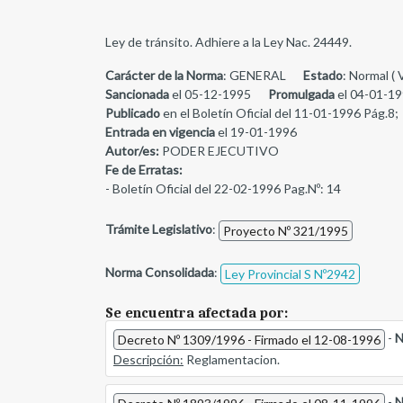
Ley de tránsito. Adhiere a la Ley Nac. 24449.
Carácter de la Norma
: GENERAL
Estado
: Normal ( 
Sancionada
el 05-12-1995
Promulgada
el 04-01-19
Publicado
en el Boletín Oficial del 11-01-1996 Pág.8;
Entrada en vigencia
el 19-01-1996
Autor/es:
PODER EJECUTIVO
Fe de Erratas:
- Boletín Oficial del 22-02-1996 Pag.Nº: 14
Trámite Legislativo
:
Proyecto Nº 321/1995
Norma Consolidada
:
Ley Provincial S Nº2942
Se encuentra afectada por:
-
N
Decreto Nº 1309/1996 - Firmado el 12-08-1996
Descripción:
Reglamentacion.
-
N