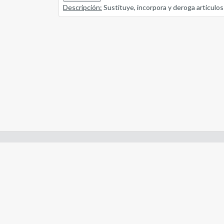
Descripción:
Sustituye, incorpora y deroga articulos
Enlaces de interes:
- Constitución de Río Negro
- Gobierno de Río Negro
- Poder Judicial de Río Negro
- Tribunal de Cuentas de Río Negro
- Boletín Oficial de Río Negro
- Legislaturas Conectadas