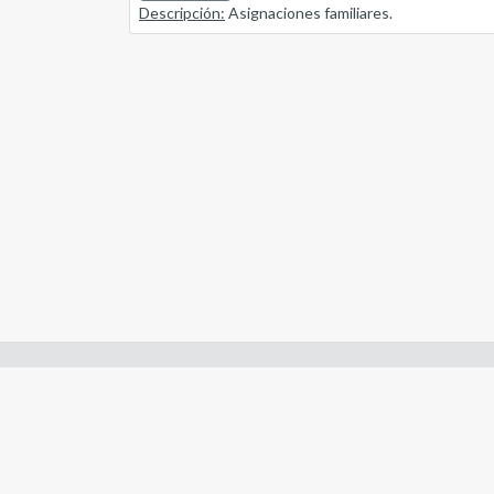
Descripción:
Asignaciones familiares.
Enlaces de interes:
- Constitución de Río Negro
- Gobierno de Río Negro
- Poder Judicial de Río Negro
- Tribunal de Cuentas de Río Negro