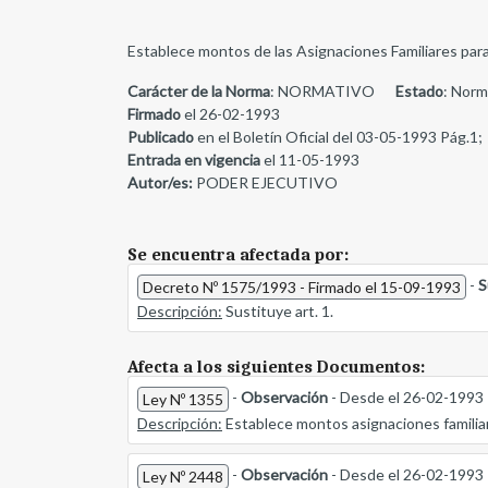
Establece montos de las Asignaciones Familiares para 
Carácter de la Norma
: NORMATIVO
Estado
: Norm
Firmado
el 26-02-1993
Publicado
en el Boletín Oficial del 03-05-1993 Pág.1;
Entrada en vigencia
el 11-05-1993
Autor/es:
PODER EJECUTIVO
Se encuentra afectada por:
-
S
Decreto Nº 1575/1993 - Firmado el 15-09-1993
Descripción:
Sustituye art. 1.
Afecta a los siguientes Documentos:
-
Observación
- Desde el 26-02-1993
Ley Nº 1355
Descripción:
Establece montos asignaciones familia
-
Observación
- Desde el 26-02-1993
Ley Nº 2448