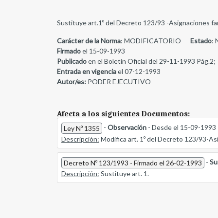
Sustituye art.1º del Decreto 123/93 -Asignaciones fam
Carácter de la Norma
: MODIFICATORIO
Estado
: 
Firmado
el 15-09-1993
Publicado
en el Boletín Oficial del 29-11-1993 Pág.2;
Entrada en vigencia
el 07-12-1993
Autor/es:
PODER EJECUTIVO
Afecta a los siguientes Documentos:
-
Observación
- Desde el 15-09-1993
Ley Nº 1355
Descripción:
Modifica art. 1º del Decreto 123/93-Asi
-
Su
Decreto Nº 123/1993 - Firmado el 26-02-1993
Descripción:
Sustituye art. 1.