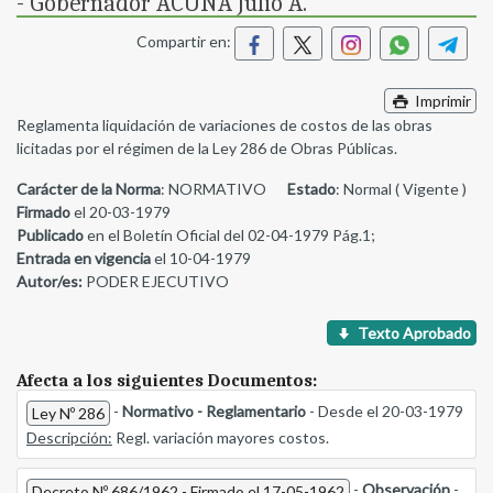
- Gobernador ACUÑA Julio A.
Compartir en:
Imprimir
Reglamenta liquidación de variaciones de costos de las obras
licitadas por el régimen de la Ley 286 de Obras Públicas.
Carácter de la Norma
: NORMATIVO
Estado
: Normal ( Vigente )
Firmado
el 20-03-1979
Publicado
en el Boletín Oficial del 02-04-1979 Pág.1;
Entrada en vigencia
el 10-04-1979
Autor/es:
PODER EJECUTIVO
Texto Aprobado
Afecta a los siguientes Documentos:
-
Normativo - Reglamentario
- Desde el 20-03-1979
Ley Nº 286
Descripción:
Regl. variación mayores costos.
-
Observación
-
Decreto Nº 686/1962 - Firmado el 17-05-1962