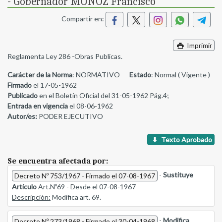
- Gobernador MUÑOZ Francisco
Compartir en:
Imprimir
Reglamenta Ley 286 -Obras Publicas.
Carácter de la Norma
: NORMATIVO
Estado
: Normal ( Vigente )
Firmado
el 17-05-1962
Publicado
en el Boletín Oficial del 31-05-1962 Pág.4;
Entrada en vigencia
el 08-06-1962
Autor/es:
PODER EJECUTIVO
Texto Aprobado
Se encuentra afectada por:
-
Sustituye
Decreto Nº 753/1967 - Firmado el 07-08-1967
Artículo
Art.Nº69 - Desde el 07-08-1967
Descripción:
Modifica art. 69.
-
Modifica
Decreto Nº 273/1968 - Firmado el 30-04-1968