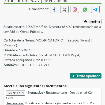
Gobernador SAN JUAN Carlos
Compartir en:
Imprimir
Sustituye arts. 30º,60º y 62º del Decreto 686/62 reglamentario de la
Ley 286 de Obras Públicas.
Carácter de la Norma
: MODIFICATORIO
Estado
: Normal (
Vigente )
Firmado
el 16-02-1983
Publicado
en el Boletín Oficial del 14-03-1983 Pág.4;
Entrada en vigencia
el 22-03-1983
Autor/es:
PODER EJECUTIVO
Texto Aprobado
Afecta a los siguientes Documentos:
-
Normativo - Reglamentario
- Desde el 16-02-
Ley Nº 1652
1983
Descripción:
Modifica arts. de la Reglamentacion Ley Obr. Publ.