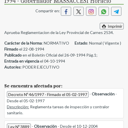
1994 - Gobernador MASSACCESI Horacio
Compartir en:
Imprimir
Aprueba Reglamentacion de la Ley Provincial de Carnes 2534.
Carácter de la Norma
: NORMATIVO
Estado
: Normal ( Vigente )
Firmado
el 22-08-1994
Publicado
en el Boletín Oficial del 26-09-1994 Pág.1;
Entrada en vigencia
el 04-10-1994
Autor/es:
PODER EJECUTIVO
Se encuentra afectada por:
-
Observación
-
Decreto Nº 46/1997 - Firmado el 05-02-1997
Desde el 05-02-1997
Descripción:
Reglamenta tareas de inspección y contralor
sanitario.
-
Observación
- Desde el 10-12-2004
Ley Nº 3889