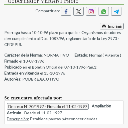
- Gobernador VERANI Pablo
Compartir en:
Imprimir
Prorroga hasta 10-10-96 plazo para que los Organismos deudores
den cumplimiento al Dto. 1087/96, reglamentario de la Ley 2973 -
CEDEPIR.
Carácter de la Norma
: NORMATIVO
Estado
: Normal ( Vigente )
Firmado
el 10-09-1996
Publicado
en el Boletín Oficial del 07-10-1996 Pág.1;
Entrada en vigencia
el 15-10-1996
Autor/es:
PODER EJECUTIVO
Se encuentra afectada por:
-
Ampliación
Decreto Nº 70/1997 - Firmado el 11-02-1997
Articulo
- Desde el 11-02-1997
Descripción:
Establece pautas p/reconocer deudas.