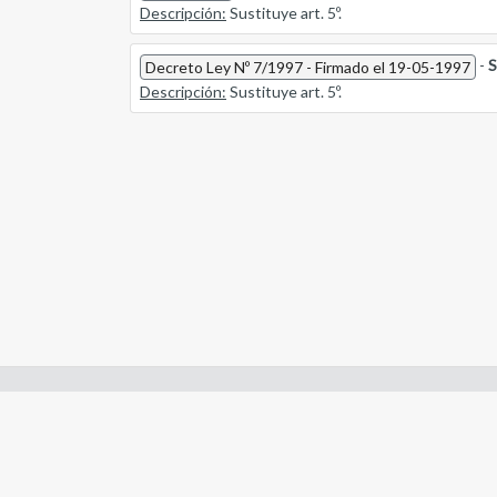
Descripción:
Sustituye art. 5º.
-
S
Decreto Ley Nº 7/1997 - Firmado el 19-05-1997
Descripción:
Sustituye art. 5º.
Enlaces de interes:
- Constitución de Río Negro
- Gobierno de Río Negro
- Poder Judicial de Río Negro