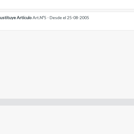
ustituye Artículo
Art.Nº5 - Desde el 25-08-2005
- Constitución de la Nación Argentina
- Gobierno de la Nación Argentina
- Poder Judicial de la Nación Argentina