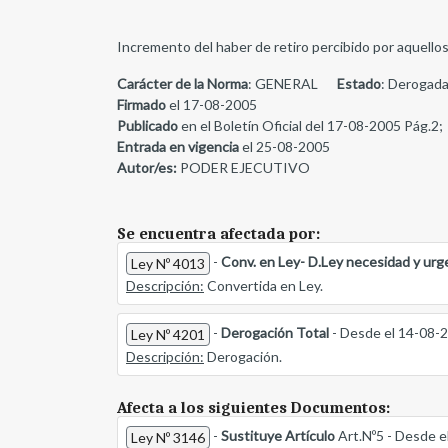
Incremento del haber de retiro percibido por aquellos
Carácter de la Norma
: GENERAL
Estado
: Derogada
Firmado
el 17-08-2005
Publicado
en el Boletín Oficial del 17-08-2005 Pág.2;
Entrada en vigencia
el 25-08-2005
Autor/es:
PODER EJECUTIVO
Se encuentra afectada por:
-
Conv. en Ley- D.Ley necesidad y urg
Ley Nº 4013
Descripción:
Convertida en Ley.
-
Derogación Total
- Desde el 14-08-
Ley Nº 4201
Descripción:
Derogación.
Afecta a los siguientes Documentos:
-
Sustituye Artículo
Art.Nº5 - Desde e
Ley Nº 3146