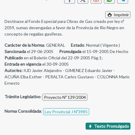
Imprimir
Destínase al Fondo Especial para Obras de Gas creado por ley nº
2059, sumas devengadas a favor de la Provincia de Río Negro en
concepto de regalías gasíferas.
Carácter de la Norma
: GENERAL
Estado
: Normal ( Vigente )
Sancionada
el 29-06-2005
Promulgada
el 15-09-2005 De Hecho
Publicado
en el Boletín Oficial del 22-09-2005 Pág.1;
Entrada en vigencia
el 30-09-2005
Autor/es:
IUD Javier Alejandro - GIMENEZ Eduardo Javier -
ACUÑA Elba Esther - PERALTA Carlos Gustavo - COLONNA Mario
Ernesto
Trámite Legislativo
:
Proyecto Nº 139/2004
Norma Consolidada
:
Ley Provincial J Nº3985
Texto Promulgado