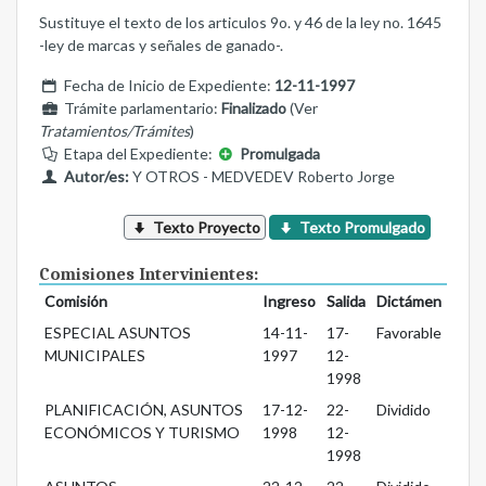
Sustituye el texto de los articulos 9o. y 46 de la ley no. 1645
-ley de marcas y señales de ganado-.
Fecha de Inicio de Expediente:
12-11-1997
Trámite parlamentario:
Finalizado
(Ver
Tratamientos/Trámites
)
Etapa del Expediente:
Promulgada
Autor/es:
Y OTROS - MEDVEDEV Roberto Jorge
Texto Proyecto
Texto Promulgado
Comisiones Intervinientes:
Comisión
Ingreso
Salida
Dictámen
ESPECIAL ASUNTOS
14-11-
17-
Favorable
MUNICIPALES
1997
12-
1998
PLANIFICACIÓN, ASUNTOS
17-12-
22-
Dividido
ECONÓMICOS Y TURISMO
1998
12-
1998