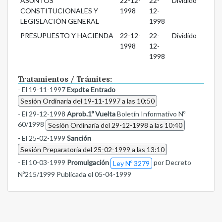
ASUNTOS
22-12-
22-
Dividido
CONSTITUCIONALES Y
1998
12-
LEGISLACIÓN GENERAL
1998
PRESUPUESTO Y HACIENDA
22-12-
22-
Dividido
1998
12-
1998
Tratamientos / Trámites:
- El 19-11-1997
Expdte Entrado
Sesión Ordinaria del 19-11-1997 a las 10:50
- El 29-12-1998
Aprob.1º Vuelta
Boletín Informativo Nº
60/1998
Sesión Ordinaria del 29-12-1998 a las 10:40
- El 25-02-1999
Sanción
Sesión Preparatoria del 25-02-1999 a las 13:10
- El 10-03-1999
Promulgación
por Decreto
Ley Nº 3279
Nº215/1999 Publicada el 05-04-1999