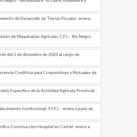
ío Negro - Servidumbre -octubre, noviembre y
iento de Desarrollo de Tierras Fiscales -enero,
sión de Maquinarias Agrícolas C.F.I. - Río Negro
r del 1 de diciembre de 2023 al cargo de
stencia Crediticia para Cooperativas y Mutuales de
rio Específico de la Actividad Agrícola Provincial -
imiento Institucional -F.F.F.I.- -enero a junio de
fico Construcción Hospital en Catriel -enero a