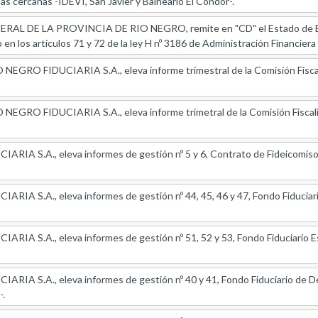
as cercanas -IDEVI, San Javier y Balneario El Cóndor-.
 DE LA PROVINCIA DE RIO NEGRO, remite en "CD" el Estado de Ejec
en los artículos 71 y 72 de la ley H nº 3186 de Administración Financiera 
EGRO FIDUCIARIA S.A., eleva informe trimestral de la Comisión Fiscali
EGRO FIDUCIARIA S.A., eleva informe trimetral de la Comisión Fiscali
IA S.A., eleva informes de gestión nº 5 y 6, Contrato de Fideicomiso p
RIA S.A., eleva informes de gestión nº 44, 45, 46 y 47, Fondo Fiduciar
RIA S.A., eleva informes de gestión nº 51, 52 y 53, Fondo Fiduciario 
IA S.A., eleva informes de gestión nº 40 y 41, Fondo Fiduciario de Desa
-.