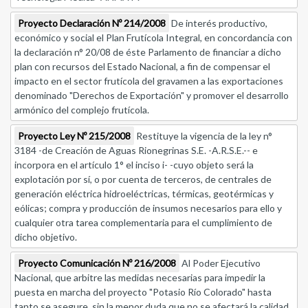
Proyecto Declaración Nº 214/2008
De interés productivo,
económico y social el Plan Frutícola Integral, en concordancia con
la declaración n° 20/08 de éste Parlamento de financiar a dicho
plan con recursos del Estado Nacional, a fin de compensar el
impacto en el sector frutícola del gravamen a las exportaciones
denominado "Derechos de Exportación" y promover el desarrollo
armónico del complejo frutícola.
Proyecto Ley Nº 215/2008
Restituye la vigencia de la ley n°
3184 -de Creación de Aguas Rionegrinas S.E. -A.R.S.E.-- e
incorpora en el artículo 1° el inciso i- -cuyo objeto será la
explotación por sí, o por cuenta de terceros, de centrales de
generación eléctrica hidroeléctricas, térmicas, geotérmicas y
eólicas; compra y producción de insumos necesarios para ello y
cualquier otra tarea complementaria para el cumplimiento de
dicho objetivo.
Proyecto Comunicación Nº 216/2008
Al Poder Ejecutivo
Nacional, que arbitre las medidas necesarias para impedir la
puesta en marcha del proyecto "Potasio Río Colorado" hasta
tanto se asegure, sin la menor duda que no se afectará la calidad