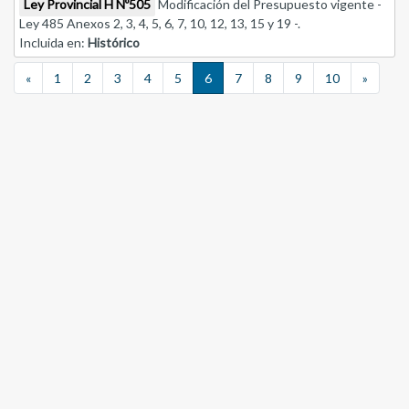
Ley Provincial H Nº505
Modificación del Presupuesto vigente -
Ley 485 Anexos 2, 3, 4, 5, 6, 7, 10, 12, 13, 15 y 19 -.
Incluida en:
Histórico
Previous
Next
«
1
2
3
4
5
6
7
8
9
10
»