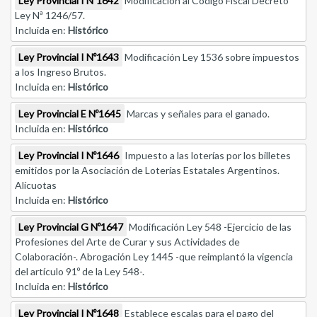
Ley Provincial I Nº1642
Modificación al Código Fiscal Decreto
Ley Nª 1246/57.
Incluida en:
Histórico
Ley Provincial I Nº1643
Modificación Ley 1536 sobre impuestos
a los Ingreso Brutos.
Incluida en:
Histórico
Ley Provincial E Nº1645
Marcas y señales para el ganado.
Incluida en:
Histórico
Ley Provincial I Nº1646
Impuesto a las loterías por los billetes
emitidos por la Asociación de Loterías Estatales Argentinos.
Alícuotas
Incluida en:
Histórico
Ley Provincial G Nº1647
Modificación Ley 548 -Ejercicio de las
Profesiones del Arte de Curar y sus Actividades de
Colaboración-. Abrogación Ley 1445 -que reimplantó la vigencia
del artículo 91º de la Ley 548-.
Incluida en:
Histórico
Ley Provincial I Nº1648
Establece escalas para el pago del